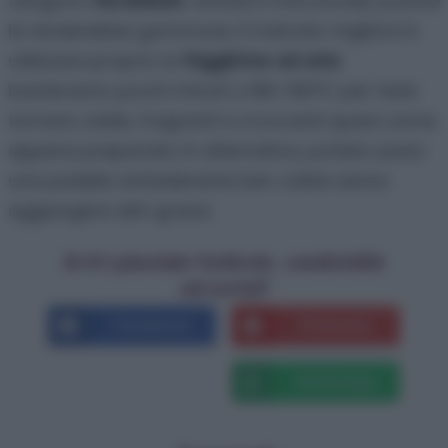
vengono
riscaldate
: evitate il microonde, poiché
le renderebbe gommose. Il metodo migliore è
utilizzare proprio la
friggitrice ad aria
:
basteranno pochi minuti a 180-190°C per farle
tornare calde, fragranti e croccanti quasi come
appena preparate. In alternativa, potete usare
una padella antiaderente ben calda senza
aggiungere altri grassi.
Se ti è piaciuto l'articolo, condividilo
sui social!
Facebook
Pinterest
X
Whatsapp