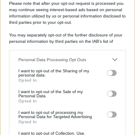
Please note that after your opt-out request is processed you
Acquasale: il piatto fresco della
tradizione pronto in 10 minuti
may continue seeing interest-based ads based on personal
information utilized by us or personal information disclosed to
third parties prior to your opt-out.
You may separately opt-out of the further disclosure of your
personal information by third parties on the IAB’s list of
downstream participants.
Personal Data Processing Opt Outs
This information may also be disclosed by us to third parties
on the IAB’s List of Downstream Participants that may further
I want to opt-out of the Sharing of my
disclose it to other third parties.
personal data.
Opted In
Please note that this website/app uses one or more Google
services and may gather and store information including but
I want to opt-out of the Sale of my
Personal Data.
not limited to your visit or usage behaviour. You may click to
Opted In
grant or deny consent to Google and its third-party tags to
use your data for below specified purposes in below Google
I want to opt-out of processing my
consent section.
Personal Data for Targeted Advertising.
Opted In
I want to opt-out of Collection, Use,