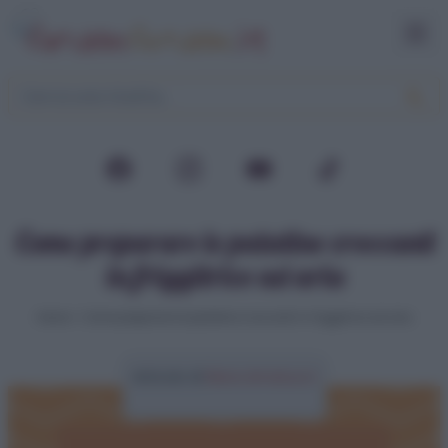
Come preparare le patatine croccanti
in friggitrice ad aria
Home
>
Come preparare le patatine croccanti in friggitrice ad aria
Articolo di
Elena Amatucci