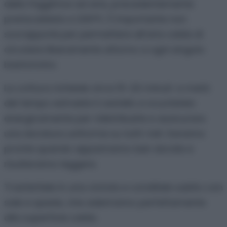
mescolatele bene e disponetele nel cestello
della friggitrice ad aria, precedentemente
preriscaldata a 200°C. È importante non
sovrapporle per permettere all’aria calda di
circolare liberamente attorno a ogni singolo
bastoncino.
La cottura richiede circa 15-20 minuti: a metà
del tempo estraete il cestello e scuotetelo
energicamente per ridistribuirle e assicurare
una doratura uniforme su tutti i lati. Saranno
pronte quando appariranno ben dorate e
risulteranno leggere.
Trasferitele in una ciotola e conditele subito con
sale e spezie, che aderiranno perfettamente