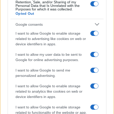
Retention, Sale, and/or Sharing of my
Personal Data that Is Unrelated with the
Purposes for which it was collected.
Opted Out
Google consents
I want to allow Google to enable storage
related to advertising like cookies on web or
device identifiers in apps.
Le ricette di GnamGnam by Elena Amatucci
I want to allow my user data to be sent to
Le immagini e i testi pubblicati in questo sito sono di
Google for online advertising purposes.
proprietà dell'autrice Elena Amatucci e sono protetti dalla
legge sul diritto d'autore n. 633/1941 e successive modifiche.
I want to allow Google to send me
personalized advertising.
Ricette popolari
Pasta frolla
I want to allow Google to enable storage
related to analytics like cookies on web or
Pasta sfoglia
device identifiers in apps.
Crema pasticcera
I want to allow Google to enable storage
Besciamella
related to functionality of the website or app.