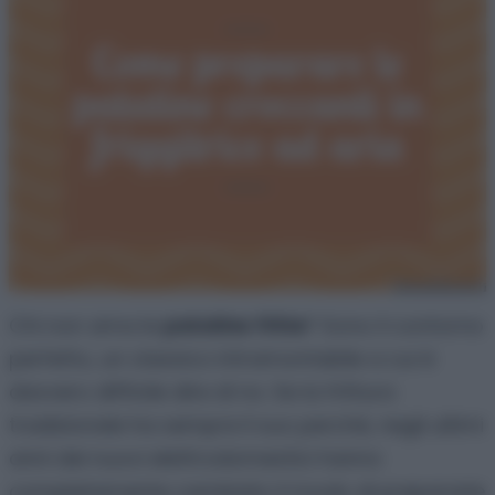
Chi non ama le
patatine fritte
? Sono il contorno
perfetto, un classico intramontabile a cui è
davvero difficile dire di no. Se la frittura
tradizionale ha sempre il suo perché, negli ultimi
anni dei nuovi elettrodomestici hanno
completamente cambiato il modo di prepararle