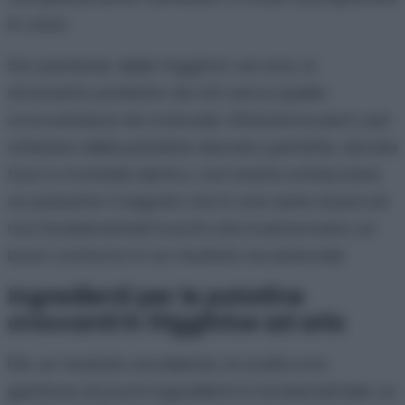
in casa.
Sto parlando delle
friggitrici ad aria
, lo
strumento preferito da chi cerca quella
croccantezza da manuale. Attenzione però: per
ottenere delle patatine davvero perfette, dorate
fuori e morbide dentro, non basta schiacciare
un pulsante. Il segreto sta in una serie di piccoli
ma fondamentali trucchi che trasformano un
buon contorno in un risultato eccezionale.
Ingredienti per le patatine
croccanti in friggitrice ad aria
Per un risultato eccellente, la scelta e la
gestione di pochi ingredienti è fondamentale. La