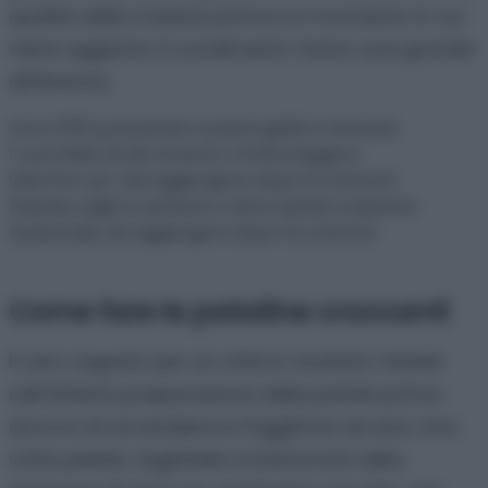
qualità della materia prima e il momento in cui
viene aggiunto il condimento fanno una grande
differenza.
Circa 500 g di patate a pasta gialla e farinosa
1 cucchiaio di olio di semi o d’oliva leggero
Sale fino q.b. (da aggiungere dopo la cottura)
Paprika, aglio in polvere o altre spezie a
piacere (opzionale, da aggiungere dopo la
cottura)
Come fare le patatine croccanti
Il vero segreto per un ottimo risultato risiede
nell’attenta preparazione delle patate prima
ancora di accendere la friggitrice ad aria. Una
volta pelate, tagliatele a bastoncini dello