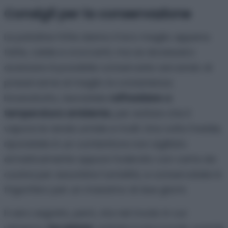
alla superficie calda.
Consigli per la conservazione
Le patatine fritte danno il loro meglio appena
fatte, calde e croccanti, ma se dovessero
avanzare è possibile conservarle cercando di
preservarne al meglio la consistenza.
Innanzitutto, lasciatele
raffreddare a
temperatura ambiente
, per evitare che il
vapore le renda umide e molli. Una volta fredde,
riponetele in un contenitore non sigillato
ermeticamente oppure foderato con carta da
cucina per assorbire l’umidità, e conservatele in
frigorifero per un massimo di due giorni.
Il vero segreto, però, sta nel modo in cui