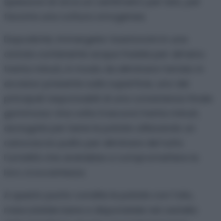
spessore di circa un centimetro per lato, per
favorire una cottura omogenea.
Dopodiché, immergete i bastoncini in una
ciotola contenente acqua fredda per almeno
trenta minuti, in modo da eliminare l’amido in
eccesso presente sulla superficie, uno dei
principali responsabili di una consistenza finale
gommosa. Una volta trascorsi trenta minuti,
asciugate per bene le patate utilizzando un
canovaccio pulito per eliminare del tutto
l’umidità che andrebbe a compromettere la
loro croccantezza.
A questo punto condite le patate con l’olio,