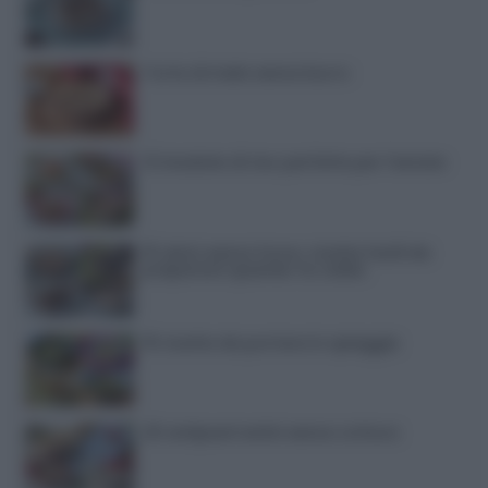
Torte di compleanno
Torta di mele senza burro
12 insalate di riso perfette per l’estate
15 dolci senza forno: ricette facili da
preparare quando fa caldo
15 ricette da portare in spiaggia
20 antipasti estivi senza cottura