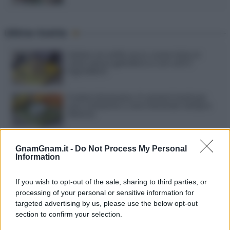
Ultime ricette
Gelato al caffè: ecco come farlo in
casa senza gelatiera e con soli 3
ingredienti
Frullati di banana: 4 varianti facili per
una colazione o una merenda sempre
diversa
GnamGnam.it -
Do Not Process My Personal
Pasta al pomodoro: il grande classico
Information
che non delude mai
If you wish to opt-out of the sale, sharing to third parties, or
processing of your personal or sensitive information for
Sbriciolata senza cottura: il dolce facile
che si prepara senza accendere il forno
targeted advertising by us, please use the below opt-out
section to confirm your selection.