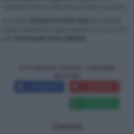
compromettere il sapore di un piatto gustoso.
In sintesi,
cucinare in modo sano
può essere
facile e divertente. Basta seguire alcuni trucchi
per
creare pasti sani e deliziosi
.
Se ti è piaciuto l'articolo, condividilo
sui social!
Facebook
Pinterest
X
Whatsapp
Commenti