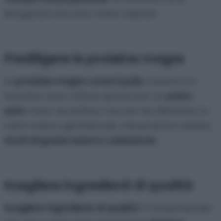
idrogenati che sono meno salutari.
Prediligere le proteine magre
Le
proteine magre come il pollo
, il pesce e il
tacchino sono ottime opzioni per un
pasto
sano
. Sono da evitare, ma non da eliminare, le
carni rosse e gli insaccati, che possono essere
ricchi di grassi saturi e colesterolo
.
Scegliere ingredienti di qualità
Scegliere ingredienti di qualità
è fondamentale