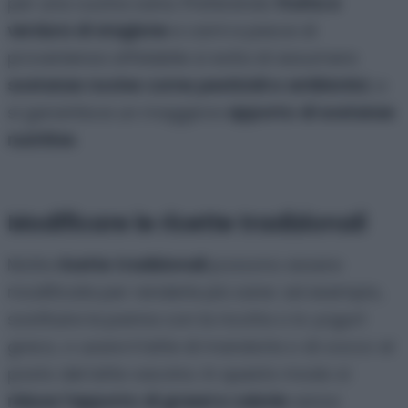
per una cucina sana. Preferendo
frutta e
verdura di stagione
e carni e pesce di
provenienza affidabile si evita di assumere
sostanze nocive come pesticidi e antibiotici
, e
si garantisce un maggiore
apporto di sostanze
nutritive
.
Modificare le ricette tradizionali
Molte
ricette tradizionali
possono essere
modificate per renderle più sane: ad esempio,
sostituire la panna con la ricotta o lo yogurt
greco, o usare il latte di mandorla o di cocco al
posto del latte vaccino. In questo modo si
riduce l’apporto di grassi e calorie
senza