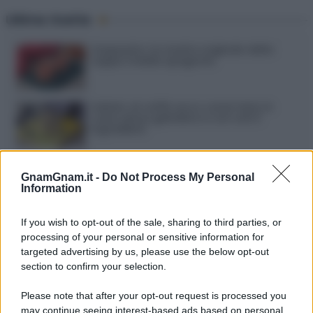
Ultime ricette
Gazpacho: la ricetta originale della
zuppa fredda spagnola
Gelato al caffè: ecco come farlo in
casa senza gelatiera e con soli 3
ingredienti
Frullati di banana: 4 varianti facili per
una colazione o una merenda sempre
GnamGnam.it -
Do Not Process My Personal
diversa
Information
Pasta al pomodoro: il grande classico
If you wish to opt-out of the sale, sharing to third parties, or
che non delude mai
processing of your personal or sensitive information for
targeted advertising by us, please use the below opt-out
section to confirm your selection.
Sbriciolata senza cottura: il dolce facile
che si prepara senza accendere il forno
Please note that after your opt-out request is processed you
may continue seeing interest-based ads based on personal