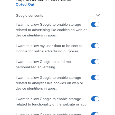
Purposes for which it was collected.
Opted Out
Google consents
I want to allow Google to enable storage
related to advertising like cookies on web or
Le ricette di GnamGnam by Elena Amatucci
device identifiers in apps.
Le immagini e i testi pubblicati in questo sito sono di
I want to allow my user data to be sent to
proprietà dell'autrice Elena Amatucci e sono protetti dalla
Google for online advertising purposes.
legge sul diritto d'autore n. 633/1941 e successive modifiche.
I want to allow Google to send me
Ricette popolari
personalized advertising.
Pasta frolla
I want to allow Google to enable storage
Pasta sfoglia
related to analytics like cookies on web or
Crema pasticcera
device identifiers in apps.
Besciamella
I want to allow Google to enable storage
Pasta per pizze
related to functionality of the website or app.
Pan di Spagna
I want to allow Google to enable storage