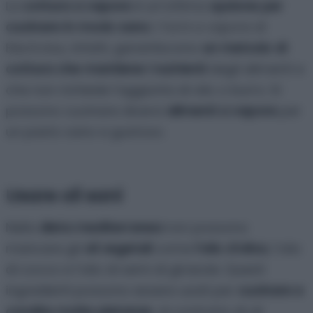
La
cottura a vapore
è un’ottima
opzione per
cucinare in modo sano
. I
forni a vapore di
Electrolux
, infatti, garantiscono
un metodo di
cottura che mantiene i nutrienti
degli alimenti e
che non richiede l’aggiunta di olio o burro. Si
possono cucinare diversi
alimenti a vapore
per
un pasto sano e gustoso.
Usare oli sani
Nella
dieta mediterranea
non possono
mancare gli
oli vegetali
come
l’olio d’oliva
, l’olio
di cocco e l’olio di semi di girasole. Questi
ingredienti possono essere usati per
cucinare e
condire molte pietanze
, al contrario di oli