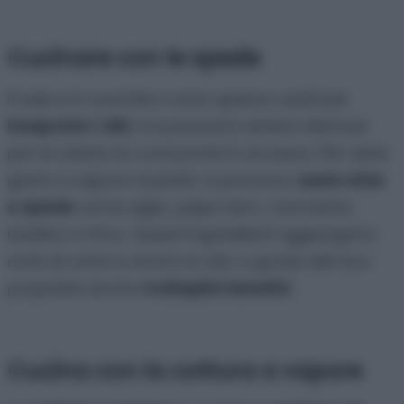
Cucinare con le spezie
Il sale e lo zucchero sono spesso usati per
insaporire i cibi
, ma possono essere dannosi
per la salute se consumati in eccesso. Per dare
gusto e sapore ai piatti, si possono
usare erbe
e spezie
come aglio, pepe nero, rosmarino,
basilico e timo. Questi ingredienti aggiungono
note di colori e aromi ai cibi, e grazie alle loro
proprietà anche
molteplici benefici
.
Cucina con la cottura a vapore