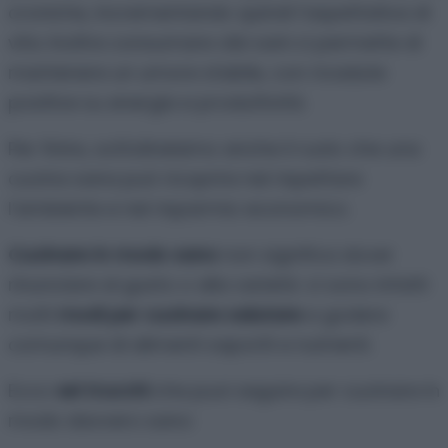
croniche, incrementando quindi l’aspettativa di
vita. Inoltre consumare cibi sani ci permette di
mantenere un umore stabile, con ricadute
positive su energia e produttività.
Per finire, sottolineiamo anche il ruolo che una
cucina sana può ricoprire nel rispettare
l’ambiente e nel risparmio economico.
Cucinare in modo sano
non significa dover
rinunciare al gusto o alla varietà: ci sono infatti
molti
modi per cucinare salutare
e godere
comunque di alimenti saporiti e nutrienti.
Ecco
sei trucchi
che puoi seguire per cucinare in
modo davvero sano: