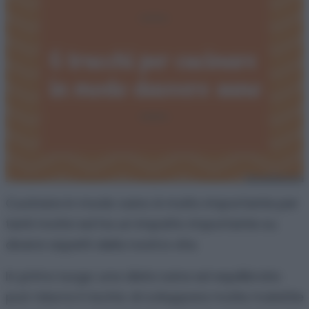
Cucinare in modo sano è molto importante per
tanti motivi ed ha un impatto importante su
diversi aspetti della nostra vita.
In primo luogo una dieta sana ed equilibrata
può ridurre il rischio di sviluppare molte malattie