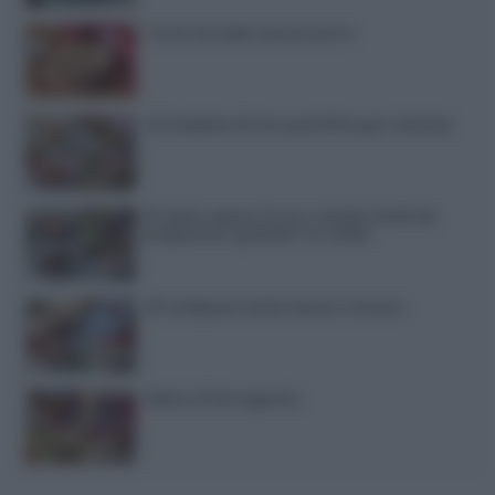
Torta di mele senza burro
12 insalate di riso perfette per l’estate
15 dolci senza forno: ricette facili da
preparare quando fa caldo
20 antipasti estivi senza cottura
Menù di ferragosto