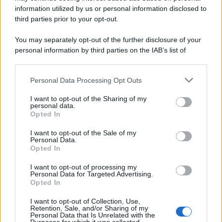
information utilized by us or personal information disclosed to
third parties prior to your opt-out.
You may separately opt-out of the further disclosure of your
personal information by third parties on the IAB’s list of
downstream participants.
Personal Data Processing Opt Outs
This information may also be disclosed by us to third parties
on the IAB’s List of Downstream Participants that may further
I want to opt-out of the Sharing of my
disclose it to other third parties.
personal data.
Opted In
Please note that this website/app uses one or more Google
services and may gather and store information including but
I want to opt-out of the Sale of my
Personal Data.
not limited to your visit or usage behaviour. You may click to
Opted In
grant or deny consent to Google and its third-party tags to
use your data for below specified purposes in below Google
I want to opt-out of processing my
consent section.
Personal Data for Targeted Advertising.
Opted In
I want to opt-out of Collection, Use,
Retention, Sale, and/or Sharing of my
Personal Data that Is Unrelated with the