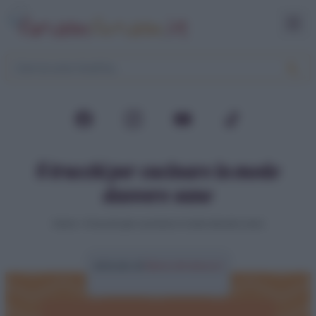
6 trucchi per cucinare in modo
davvero sano
Home
>
6 trucchi per cucinare in modo davvero sano
Articolo di
Elena Amatucci