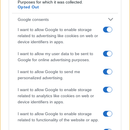
Purposes for which it was collected.
Opted Out
Google consents
I want to allow Google to enable storage
related to advertising like cookies on web or
Le ricette di GnamGnam by Elena Amatucci
device identifiers in apps.
Le immagini e i testi pubblicati in questo sito sono di
I want to allow my user data to be sent to
proprietà dell'autrice Elena Amatucci e sono protetti dalla
Google for online advertising purposes.
legge sul diritto d'autore n. 633/1941 e successive modifiche.
I want to allow Google to send me
Ricette popolari
personalized advertising.
Pasta frolla
I want to allow Google to enable storage
Pasta sfoglia
related to analytics like cookies on web or
Crema pasticcera
device identifiers in apps.
Besciamella
I want to allow Google to enable storage
Pasta per pizze
related to functionality of the website or app.
Pan di Spagna