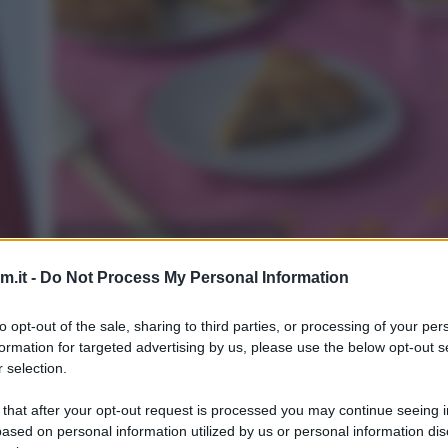
Sbriciolata ai cereali
.it -
Do Not Process My Personal Information
3
1h 10 min
Difficoltà
Preparazione
Pers
to opt-out of the sale, sharing to third parties, or processing of your per
formation for targeted advertising by us, please use the below opt-out s
La sbriciolata ai cereali è un dolce perfetto per la co
 selection.
...]
con una nota di croccantezza in più rispetto alla [...]
 that after your opt-out request is processed you may continue seeing i
ased on personal information utilized by us or personal information dis