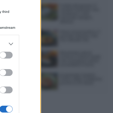
Frullati di banana: 4
varianti facili per una
 third
colazione o una
merenda sempre
diversa
Downstream
Pasta al pomodoro: il
grande classico che
non delude mai
er and store
to grant or
ed purposes
Sbriciolata senza
cottura: il dolce facile
che si prepara senza
accendere il forno
Acquasale: il piatto
fresco della tradizione
pronto in 10 minuti