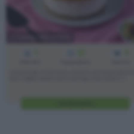
Cheesecake ai fichi
3
60
12
min
Difficoltà
Preparazione
Persone
Il cheesecake ai fichi senza cottura è una di quei dolci ch
devo togliere quanto prima dal frigo onde evitare [...]
Vai alla ricetta