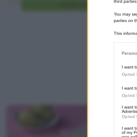
third parties
Vai alla ricetta
You may sepa
parties on t
This informa
Participants
Please note
Persona
information 
deny consent
I want t
in below Go
Opted 
I want t
Opted 
I want 
Advertis
Opted 
I want t
of my P
was col