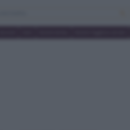
Secondi
Dolci
Ricette bimby
Ricette friggitrice ad aria