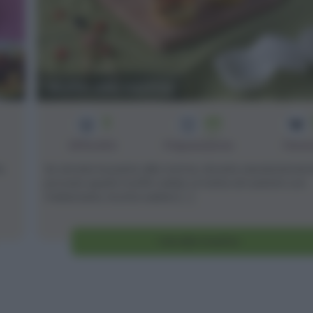
Muffin alla norma
3
45
min
Difficoltà
Preparazione
Pers
e
Se amate la pasta alla norma, dovete assolutamen
provare questi muffin salati; si tratta di rusticini con
melanzane, ricotta salata [...]
Vai alla ricetta