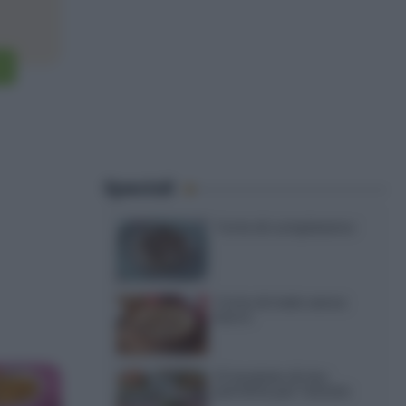
Speciali
Torte di compleanno
Torta di mele senza
burro
12 insalate di riso
perfette per l’estate