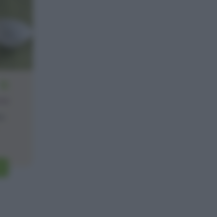
12
one
te