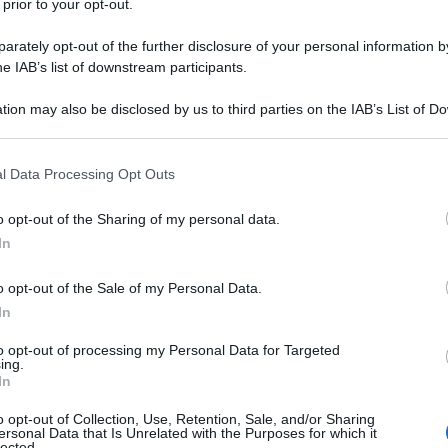
 prior to your opt-out.
Vai alla ricetta
rately opt-out of the further disclosure of your personal information by
he IAB’s list of downstream participants.
tion may also be disclosed by us to third parties on the IAB’s List of 
 that may further disclose it to other third parties.
 that this website/app uses one or more Google services and may gath
l Data Processing Opt Outs
including but not limited to your visit or usage behaviour. You may click 
 to Google and its third-party tags to use your data for below specifi
o opt-out of the Sharing of my personal data.
ogle consent section.
In
o opt-out of the Sale of my Personal Data.
In
to opt-out of processing my Personal Data for Targeted
ing.
In
o opt-out of Collection, Use, Retention, Sale, and/or Sharing
ersonal Data that Is Unrelated with the Purposes for which it
lected.