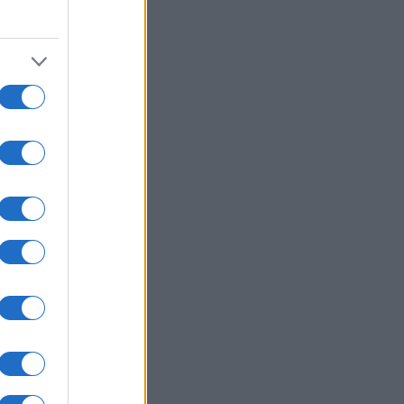
8
one
eloci da
...]