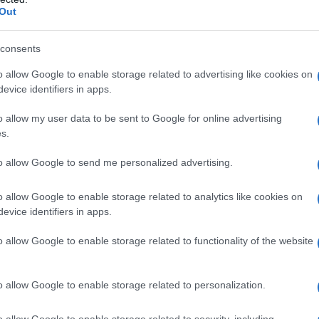
Out
consents
o allow Google to enable storage related to advertising like cookies on
evice identifiers in apps.
o allow my user data to be sent to Google for online advertising
Cornetti ricotta e nutella
s.
to allow Google to send me personalized advertising.
3
30
min
Difficoltà
Preparazione
Pers
o allow Google to enable storage related to analytics like cookies on
evice identifiers in apps.
 a
I cornetti ricotta e nutella sono dei dolcetti facili a v
..]
preparare, perfetti per la colazione. Per mantenere la [
o allow Google to enable storage related to functionality of the website
o allow Google to enable storage related to personalization.
Vai alla ricetta
o allow Google to enable storage related to security, including