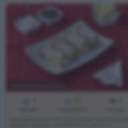
Cannoli di pandoro
3
40
6
min
Difficoltà
Preparazione
Persone
I cannoli di pandoro sono un'idea facile e veloce per ricic
il pandoro avanzato. Le ricette che ho visto in [...]