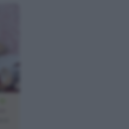
10
one
ti di