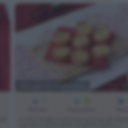
Mini quiche al salmone
3
40
min
Difficoltà
Preparazione
Pers
lare
La ricetta di oggi è un'idea last minute per gli antipas
capodanno: le mini quiche al salmone, facili e [...]