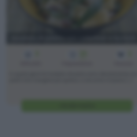
Insalata di pasta con calamari e borlotti
3
25
2
min
Difficoltà
Preparazione
Persone
In questi giorni le insalate di pasta sono decisamente tra 
piatti che mangerei più spesso, e siccome mi piace [...]
Vai alla ricetta