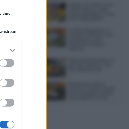
Gelato al caffè: ecco
come farlo in casa
 third
senza gelatiera e con
soli 3 ingredienti
Frullati di banana: 4
Downstream
varianti facili per una
colazione o una
merenda sempre
er and store
diversa
to grant or
ed purposes
Pasta al pomodoro: il
grande classico che
non delude mai
Sbriciolata senza
cottura: il dolce facile
che si prepara senza
accendere il forno