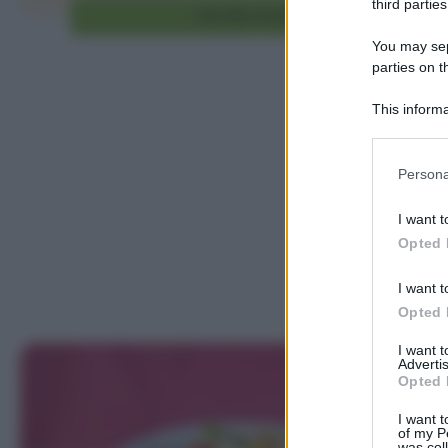
third parties
Vai alla ricetta
You may sepa
parties on t
This informa
Participants
Please note
Persona
information 
deny consent
I want t
in below Go
Opted 
I want t
Opted 
I want 
Advertis
Opted 
I want t
of my P
was col