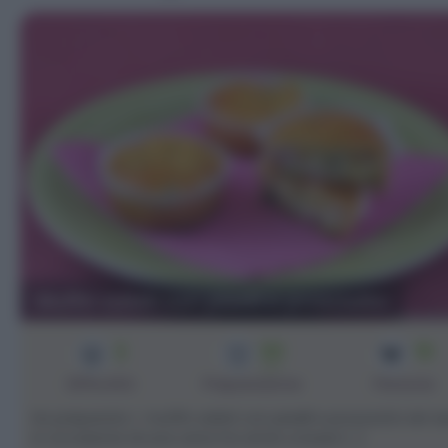
Muffin salati con piselli e prosciutto
2
30
10
min
Difficoltà
Preparazione
Persone
Ho preparato i muffin salati con piselli e prosciutto ieri se
in occasione di una cena tra amici a base [...]