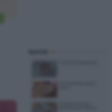
Speciali
Torte di compleanno
Torta di mele senza
burro
12 insalate di riso
perfette per l’estate