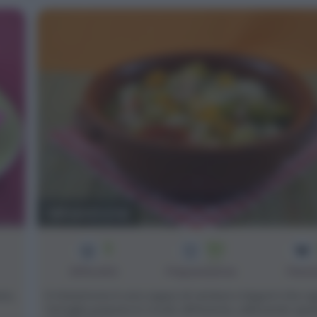
Minestrone
3
50
min
Difficoltà
Preparazione
Pers
ra,
Il minestrone è una zuppa di verdure e legumi che og
famiglia prepara in modo differente, utilizzando spe