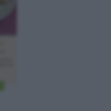
6
one
 amate,
lini con