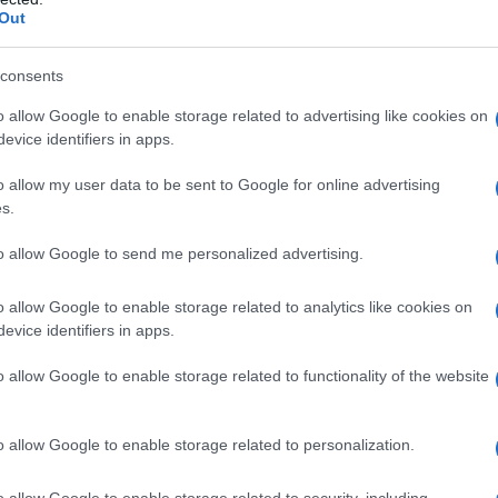
Out
consents
o allow Google to enable storage related to advertising like cookies on
evice identifiers in apps.
o allow my user data to be sent to Google for online advertising
Maccheroni gratinati
s.
to allow Google to send me personalized advertising.
3
55
min
Difficoltà
Preparazione
Pers
o allow Google to enable storage related to analytics like cookies on
evice identifiers in apps.
ina
I maccheroni gratinati al forno sono uno di quei piat
mi fa impazzire, perchè contengono alcuni tra i miei [.
o allow Google to enable storage related to functionality of the website
o allow Google to enable storage related to personalization.
Vai alla ricetta
o allow Google to enable storage related to security, including