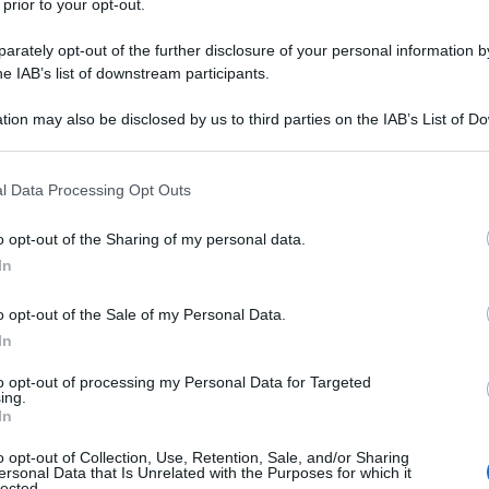
 prior to your opt-out.
Vai alla ricetta
rately opt-out of the further disclosure of your personal information by
he IAB’s list of downstream participants.
tion may also be disclosed by us to third parties on the IAB’s List of 
 that may further disclose it to other third parties.
 that this website/app uses one or more Google services and may gath
l Data Processing Opt Outs
including but not limited to your visit or usage behaviour. You may click 
 to Google and its third-party tags to use your data for below specifi
o opt-out of the Sharing of my personal data.
ogle consent section.
In
o opt-out of the Sale of my Personal Data.
In
to opt-out of processing my Personal Data for Targeted
ing.
In
o opt-out of Collection, Use, Retention, Sale, and/or Sharing
ersonal Data that Is Unrelated with the Purposes for which it
lected.