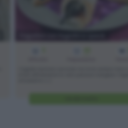
Fagottini con fagiolini e speck
3
45
min
Difficoltà
Preparazione
Pers
i
I fagiolini rientrano secondo me tra le verdure meno
infatti difficilmente ho visto persone mangiare i fagio
entusiasmo. [...]
Vai alla ricetta