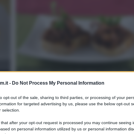
Bruschette con lenticchie e polipetti
.it -
Do Not Process My Personal Information
3
45
min
Difficoltà
Preparazione
Pers
to opt-out of the sale, sharing to third parties, or processing of your per
formation for targeted advertising by us, please use the below opt-out s
Qualche tempo fa sono andata in un ristorante (an
 selection.
non riesco a ricordare quale!) dove tra gli antipasti c'e
 that after your opt-out request is processed you may continue seeing i
ased on personal information utilized by us or personal information dis