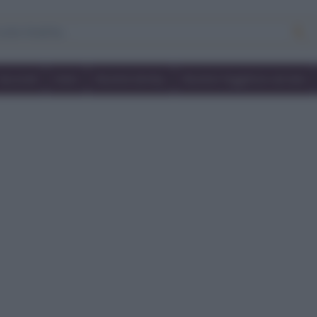
Secondi
Dolci
Ricette bimby
Ricette friggitrice ad aria