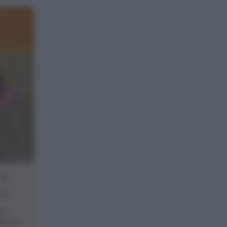
4
one
ni
sso le