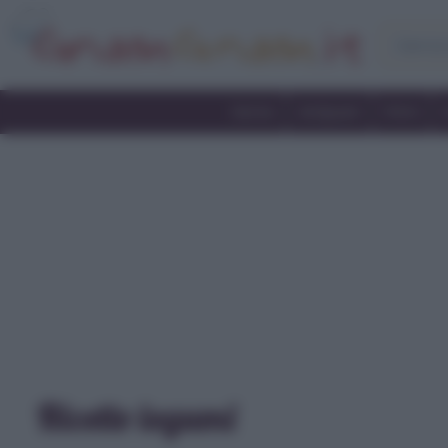
Home
Antipasti
Primi
Ricette legumi