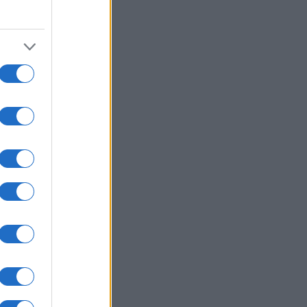
4
one
ti che
..]