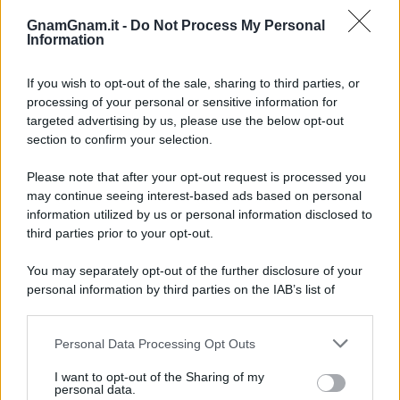
Pasta al pomodoro: il grande classico
che non delude mai
GnamGnam.it -
Do Not Process My Personal
Information
Sbriciolata senza cottura: il dolce facile
If you wish to opt-out of the sale, sharing to third parties, or
che si prepara senza accendere il forno
processing of your personal or sensitive information for
targeted advertising by us, please use the below opt-out
section to confirm your selection.
Acquasale: il piatto fresco della
tradizione pronto in 10 minuti
Please note that after your opt-out request is processed you
may continue seeing interest-based ads based on personal
information utilized by us or personal information disclosed to
third parties prior to your opt-out.
You may separately opt-out of the further disclosure of your
personal information by third parties on the IAB’s list of
downstream participants.
Personal Data Processing Opt Outs
This information may also be disclosed by us to third parties
on the IAB’s List of Downstream Participants that may further
I want to opt-out of the Sharing of my
disclose it to other third parties.
personal data.