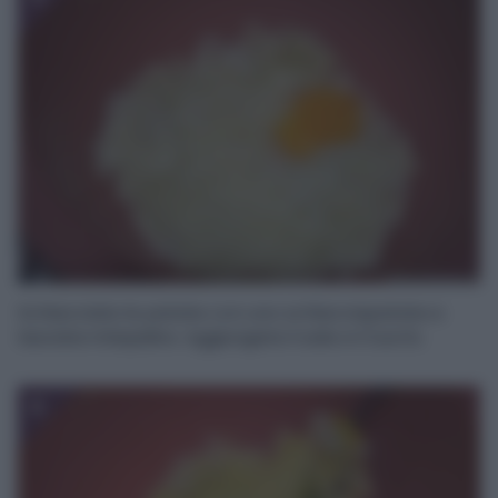
Schiacciate le patate con uno schiacciapatate e
lasciate intiepidire. Aggiungete il sale e il tuorlo.
6