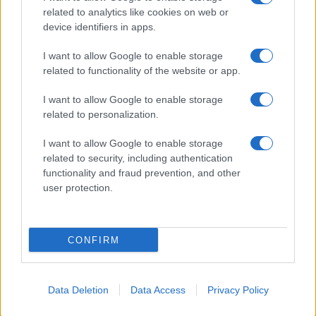
Pasta sfoglia
related to analytics like cookies on web or
Crema pasticcera
device identifiers in apps.
Besciamella
I want to allow Google to enable storage
Pasta per pizze
related to functionality of the website or app.
Pan di Spagna
I want to allow Google to enable storage
Cheesecake
related to personalization.
I want to allow Google to enable storage
Newsletter
Mi presento
related to security, including authentication
functionality and fraud prevention, and other
Contattami
Privacy Policy
user protection.
CONFIRM
© 2022 gnamgnam.it
Data Deletion
Data Access
Privacy Policy