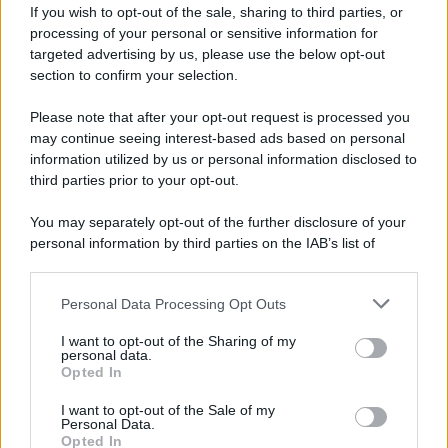
Pasta al pomodoro: il grande classico
If you wish to opt-out of the sale, sharing to third parties, or
che non delude mai
processing of your personal or sensitive information for
targeted advertising by us, please use the below opt-out
section to confirm your selection.
Sbriciolata senza cottura: il dolce facile
che si prepara senza accendere il forno
Please note that after your opt-out request is processed you
may continue seeing interest-based ads based on personal
information utilized by us or personal information disclosed to
third parties prior to your opt-out.
You may separately opt-out of the further disclosure of your
personal information by third parties on the IAB’s list of
downstream participants.
Personal Data Processing Opt Outs
This information may also be disclosed by us to third parties
on the IAB’s List of Downstream Participants that may further
I want to opt-out of the Sharing of my
disclose it to other third parties.
personal data.
Opted In
Please note that this website/app uses one or more Google
services and may gather and store information including but
I want to opt-out of the Sale of my
Personal Data.
not limited to your visit or usage behaviour. You may click to
Opted In
grant or deny consent to Google and its third-party tags to