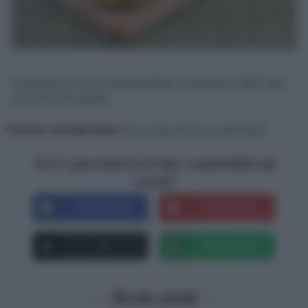
Cuocete in forno preriscaldato ventilato a 180° per
circa 15-20 minuti.
Come conservare:
Da consumare in giornata.
Se ti è piaciuta la ricetta, condividila sui
social!
Facebook
Pinterest
X
Whatsapp
Ricette simili