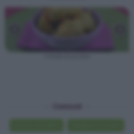
‹
›
Frittelle di zucchine
Commenti
Scrivi un commento
Visualizza i commenti