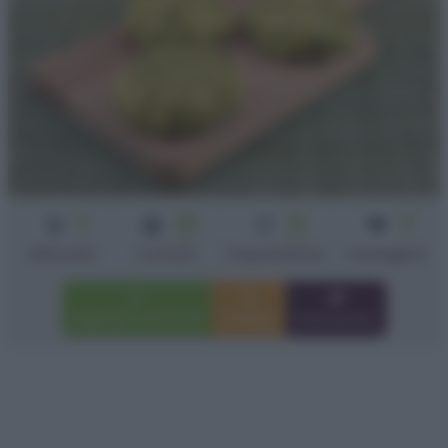
3
40
15
4
min
min
Difficoltà
Cottura
Preparazione
medaglioni
Aggiungi a preferiti
Stampa
Invia amico