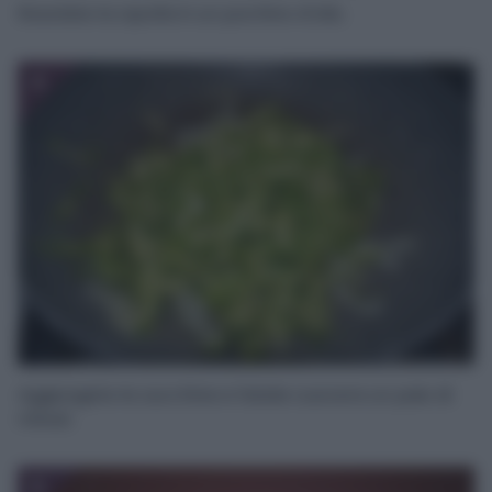
Rosolate la cipolla in un pochino d’olio.
4
Aggiungete le zucchine e fatele cuocere un paio di
minuti.
5