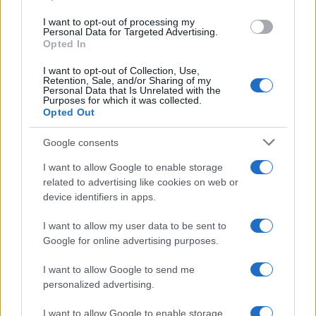
use your data for below specified purposes in below Google
I want to opt-out of processing my
consent section.
Personal Data for Targeted Advertising.
Opted In
I want to opt-out of Collection, Use,
Retention, Sale, and/or Sharing of my
Personal Data that Is Unrelated with the
Purposes for which it was collected.
Opted Out
Google consents
I want to allow Google to enable storage
related to advertising like cookies on web or
Le ricette di GnamGnam by Elena Amatucci
device identifiers in apps.
Le immagini e i testi pubblicati in questo sito sono di
I want to allow my user data to be sent to
proprietà dell'autrice Elena Amatucci e sono protetti dalla
Google for online advertising purposes.
legge sul diritto d'autore n. 633/1941 e successive modifiche.
I want to allow Google to send me
Ricette popolari
personalized advertising.
Pasta frolla
I want to allow Google to enable storage