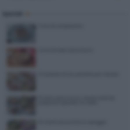
Speciali
Torte di compleanno
Torta di mele senza burro
12 insalate di riso perfette per l’estate
15 dolci senza forno: ricette facili da
preparare quando fa caldo
15 ricette da portare in spiaggia