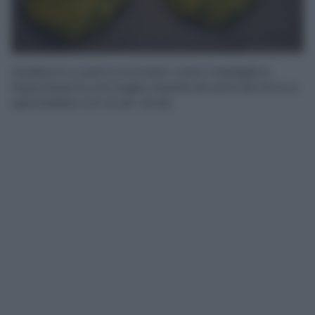
Dividete in 4 parti e formate i vostri medaglioni.
Disponeteli su una teglia rivestita di carta da forno e
spennellate con un po’ di olio.