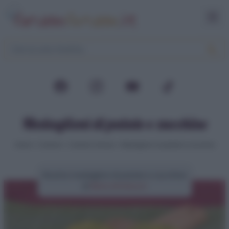
Medaglioni di patate e zucchine
Home
>
Contorni
>
Contorni sfiziosi
>
Medaglioni di patate e zucchine
Ricetta medaglioni di patate e zucchine
di
Elena Amatucci