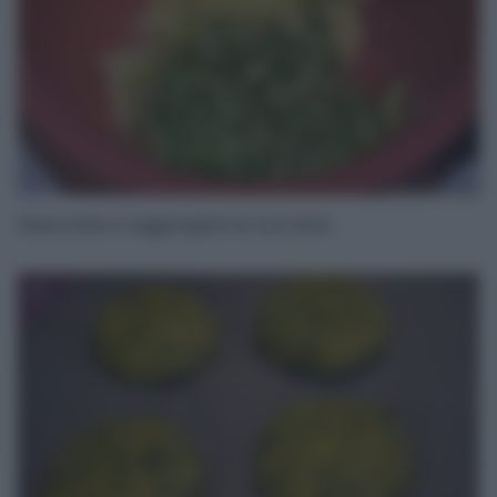
Mescolate e aggiungete le zucchine.
7