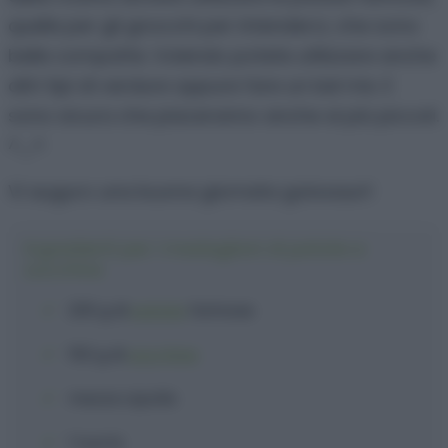
quelle per gli gnocchi per intenderci, che sono
belle compatte. Volendo potete utilizzare anche
altri tipi di verdure oppure fare un bel mix. E
sono sicura che piaceranno anche ai più piccoli.
^_^
Vi auguro una buona giornata golosauri!
Ingredienti per i medaglioni di patate e
zucchine
230 g
di
patate
farinose
150 g
di
zucchine
mezza
cipolla
1
tuorlo