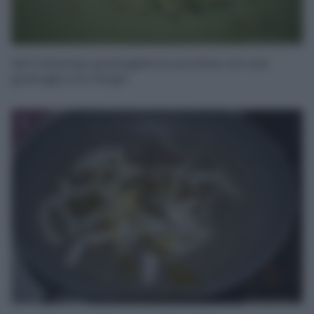
Nel frattempo grattugiate le zucchine con una
grattugia a fori larghi.
3