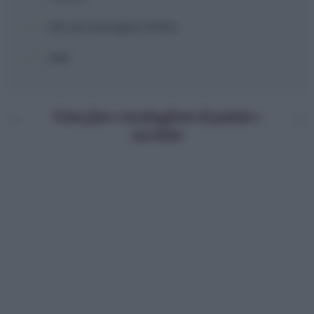
olio extravergine d'oliva
sale
Come fare i medaglioni di patate e
zucchine