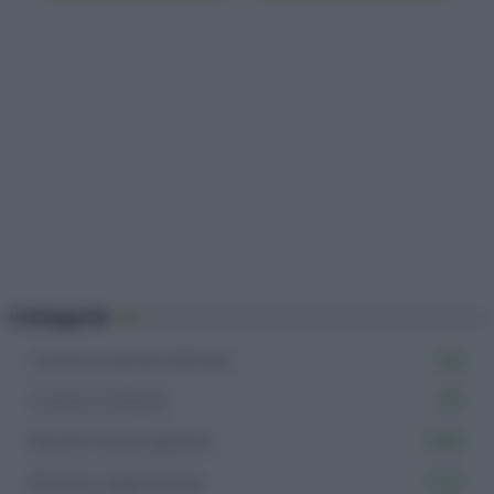
Categorie
Contorni senza lattosio
123
Contorni sfiziosi
65
Ricette senza glutine
1.106
Ricette vegetariane
1.153