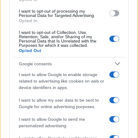
grant or deny consent to Google and its third-party tags to
use your data for below specified purposes in below Google
I want to opt-out of processing my
consent section.
Personal Data for Targeted Advertising.
Opted In
I want to opt-out of Collection, Use,
Retention, Sale, and/or Sharing of my
Personal Data that Is Unrelated with the
Purposes for which it was collected.
Opted Out
Google consents
I want to allow Google to enable storage
related to advertising like cookies on web or
Le ricette di GnamGnam by Elena Amatucci
device identifiers in apps.
Le immagini e i testi pubblicati in questo sito sono di
I want to allow my user data to be sent to
proprietà dell'autrice Elena Amatucci e sono protetti dalla
Google for online advertising purposes.
legge sul diritto d'autore n. 633/1941 e successive modifiche.
I want to allow Google to send me
Ricette popolari
personalized advertising.
Pasta frolla