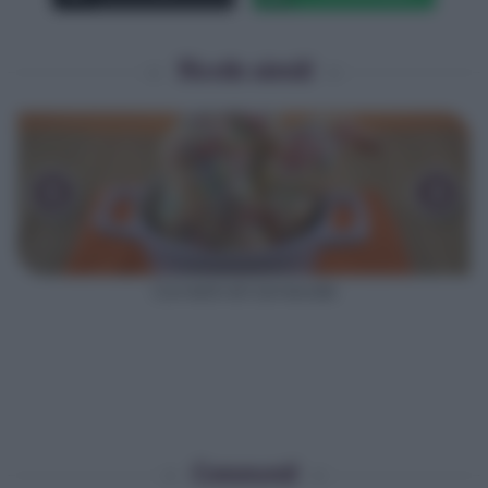
Ricette simili
‹
›
Cornetti di Carnevale
Commenti