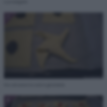
e proseguite
7
fino ad avere la vostra girandola.
8