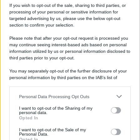
Pasta al pomodoro: il grande classico
If you wish to opt-out of the sale, sharing to third parties, or
che non delude mai
processing of your personal or sensitive information for
targeted advertising by us, please use the below opt-out
section to confirm your selection.
Sbriciolata senza cottura: il dolce facile
che si prepara senza accendere il forno
Please note that after your opt-out request is processed you
may continue seeing interest-based ads based on personal
information utilized by us or personal information disclosed to
third parties prior to your opt-out.
You may separately opt-out of the further disclosure of your
personal information by third parties on the IAB’s list of
downstream participants.
Personal Data Processing Opt Outs
This information may also be disclosed by us to third parties
on the IAB’s List of Downstream Participants that may further
I want to opt-out of the Sharing of my
disclose it to other third parties.
personal data.
Opted In
Please note that this website/app uses one or more Google
services and may gather and store information including but
I want to opt-out of the Sale of my
Personal Data.
not limited to your visit or usage behaviour. You may click to
Opted In