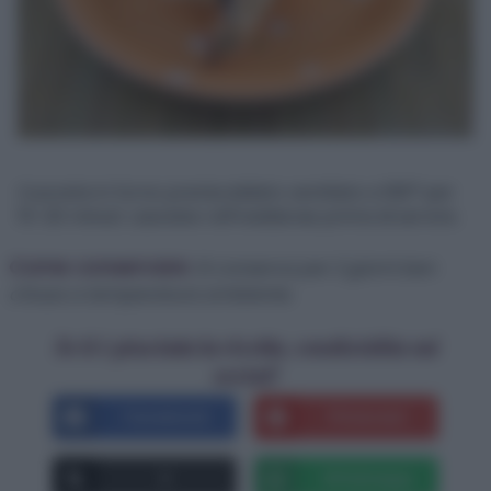
Cuocete in forno preriscaldato ventilato a 180° per
15-20 minuti. Lasciate raffreddarae prima di servire.
Come conservare:
Si conserva per 2 giorni ben
chiuso a temperatura ambiente.
Se ti è piaciuta la ricetta, condividila sui
social!
Facebook
Pinterest
X
Whatsapp