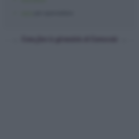
latte
per spennellare
Come fare le girandole di Carnevale