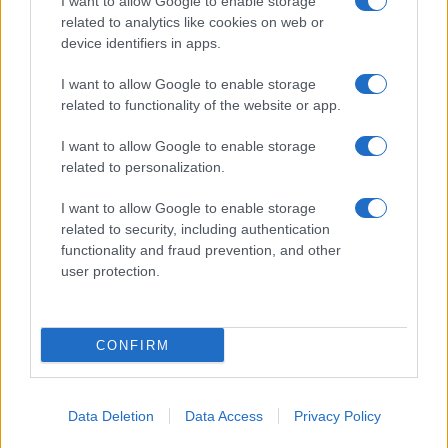
I want to allow Google to enable storage
Pasta sfoglia
related to analytics like cookies on web or
Crema pasticcera
device identifiers in apps.
Besciamella
I want to allow Google to enable storage
Pasta per pizze
related to functionality of the website or app.
Pan di Spagna
I want to allow Google to enable storage
Cheesecake
related to personalization.
I want to allow Google to enable storage
Newsletter
Mi presento
related to security, including authentication
functionality and fraud prevention, and other
Contattami
Privacy Policy
user protection.
CONFIRM
© 2022 gnamgnam.it
Data Deletion
Data Access
Privacy Policy