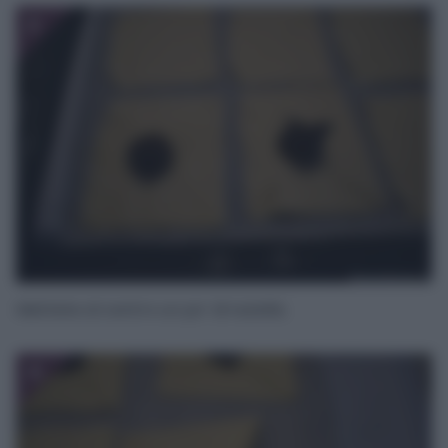
3
Mettete al centro un po’ di nutella.
4