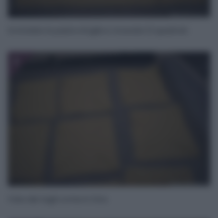
Srotolate la pasta sfoglia e ricavate 12 quadrati.
2
Fate dei tagli come in foto.