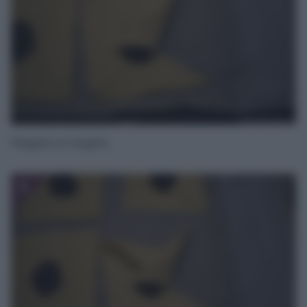
Piegate un angolo,
5