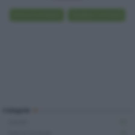
Scrivi un commento
Visualizza i commenti
Categorie
Dolcetti
715
Dolci di Carnevale
62