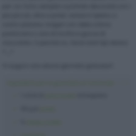
per voi. Sono semplici e potrete decorarle con i
più piccoli, oltre a poter variare il ripieno a
vostro piacere, magari con della crema
pasticcera o una di ricotta e gocce di
cioccolato. O perchè no, farne tanti tipi diversi.
^_^
Vi auguro una ubona giornata golosauri!
Ingredienti per le girandole di Carnevale
1 rotolo
di
pasta sfoglia
rettangolare
150 g
di
nutella
12
ciliegie candite
zuccherini