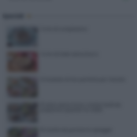
Speciali
Torte di compleanno
Torta di mele senza burro
12 insalate di riso perfette per l’estate
15 dolci senza forno: ricette facili da
preparare quando fa caldo
15 ricette da portare in spiaggia