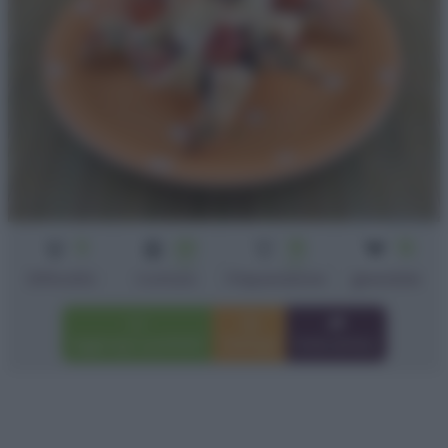
3
20
15
12
min
min
Difficoltà
Cottura
Preparazione
girandole
Aggiungi a preferiti
Stampa
Invia amico