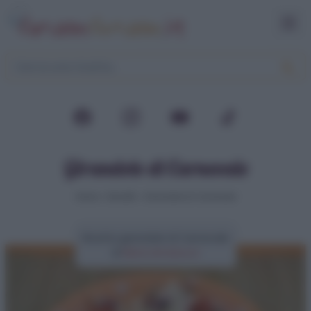
Girandole di Carnevale
Home
>
Dolcetti
>
Girandole di Carnevale
Ricetta girandole di Carnevale
di
Elena Amatucci