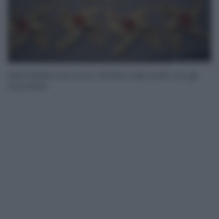
Spennellate con un po’ di latte e decorate con gli
zuccherini.