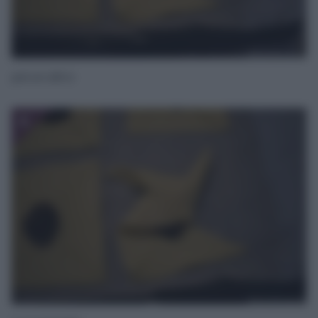
poi un altro
6