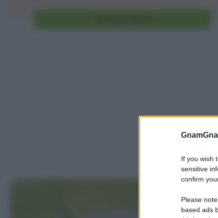
Vai alla ricetta
GnamGnam
If you wish 
sensitive in
confirm your
Please note
based ads b