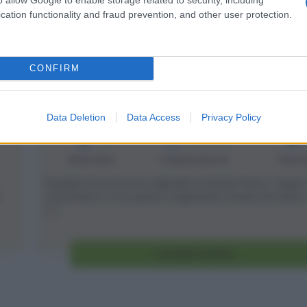
cation functionality and fraud prevention, and other user protection.
CONFIRM
Gulash
Data Deletion
Data Access
Privacy Policy
3
2h 50 min
Difficoltà
Preparazione
Pers
Il gulash (il cui nome originale è Gulyás-leves, "zuppa
mandriano") è un piatto ungherese a base di carne, c
[...]
Vai alla ricetta