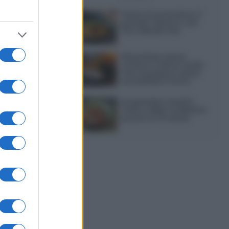
Pasta al pomodoro: il
grande classico che
non delude mai
Sbriciolata senza
cottura: il dolce facile
che si prepara senza
accendere il forno
Acquasale: il piatto
fresco della tradizione
pronto in 10 minuti