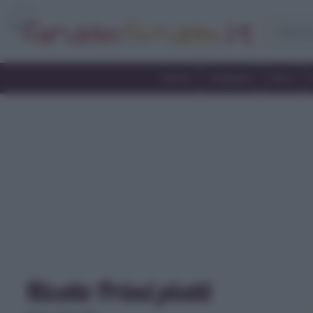
Home
Antipasti
Primi
Ricette Primi piatti