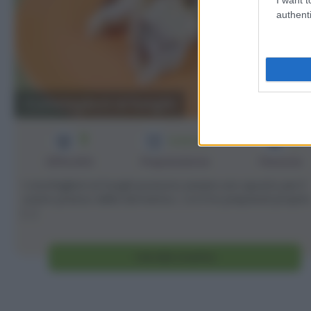
authenti
Conchiglioni ai funghi
3
5
1h 20 min
Difficoltà
Preparazione
Persone
I conchiglioni ai funghi possono essere uno spunto per il
vostro pranzo della domenica. :) Io li ho preparati proprio
[...]
Vai alla ricetta