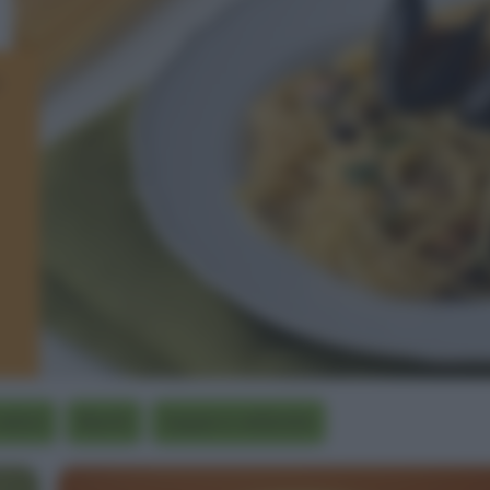
veloci
Risotti
Zuppe e vellutate