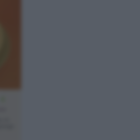
4
one
e, mi
opongo