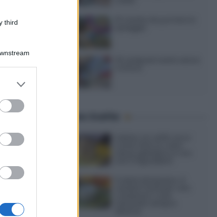
caldo
15 ricette da portare in
 third
spiaggia
Downstream
20 antipasti estivi senza
cottura
er and store
to grant or
ed purposes
Ultime ricette
4
Gelato al caffè: ecco
one
come farlo in casa
senza gelatiera e con
ra
soli 3 ingredienti
risotto
Frullati di banana: 4
varianti facili per una
colazione o una
merenda sempre
diversa