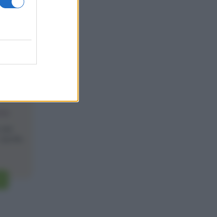
4
one
 del
ipolle,