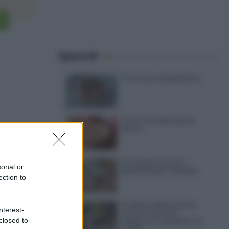
Speciali
Torte di compleanno
Torta di mele senza
burro
12 insalate di riso
sonal or
perfette per l’estate
ection to
15 dolci senza forno:
nterest-
ricette facili da
closed to
preparare quando fa