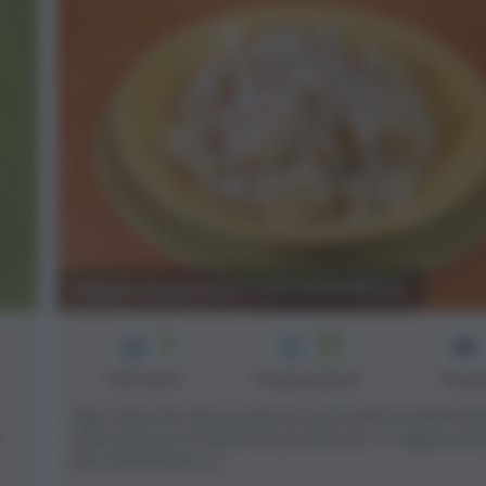
Pasta incaciata con cavolfiore
3
60
min
Difficoltà
Preparazione
Pers
Ogni volta che devo proporre una ricetta tradizional
viene sempre un'ansia da prestazione. :D Oggi vi pr
una rivisitazione [...]