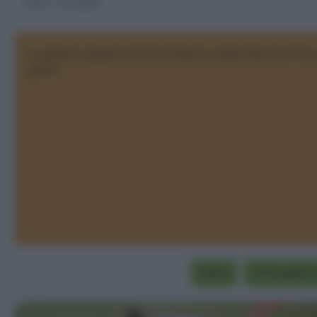
Home
>
Primi piatti
In questa pagina troverai l'elenco delle Ricette Primi
piatti
Pasta
Primi piatti 