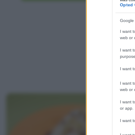
Opted 
Google 
I want t
web or d
I want t
purpose
I want 
I want t
web or d
I want t
or app.
I want t
I want t