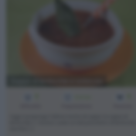
Zuppa di lenticchie e salsiccia
3
4
1h 10 min
Difficoltà
Preparazione
Persone
Oggi vi propongo l'ultima ricetta di zuppe: la zuppa di
lenticchie! :) Dovevo usare un bel pacchetto di lenticchie
secche [...]