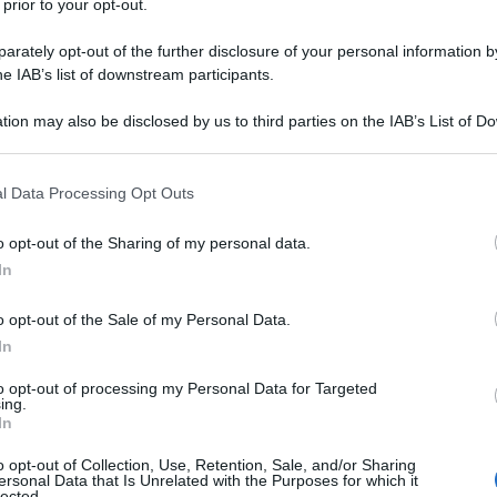
 prior to your opt-out.
rately opt-out of the further disclosure of your personal information by
he IAB’s list of downstream participants.
tion may also be disclosed by us to third parties on the IAB’s List of 
 that may further disclose it to other third parties.
 that this website/app uses one or more Google services and may gath
l Data Processing Opt Outs
including but not limited to your visit or usage behaviour. You may click 
Risotto all'ortica
 to Google and its third-party tags to use your data for below specifi
o opt-out of the Sharing of my personal data.
ogle consent section.
In
3
30
min
o opt-out of the Sale of my Personal Data.
Difficoltà
Preparazione
Pers
In
La settimana scorsa ho fatto un pieno di verdure e t
queste ho preso dell'ortica, per provare finalmente il 
to opt-out of processing my Personal Data for Targeted
ing.
[...]
In
o opt-out of Collection, Use, Retention, Sale, and/or Sharing
Vai alla ricetta
ersonal Data that Is Unrelated with the Purposes for which it
lected.