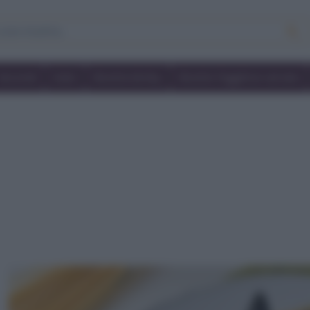
Secondi
Dolci
Ricette bimby
Ricette friggitrice ad aria