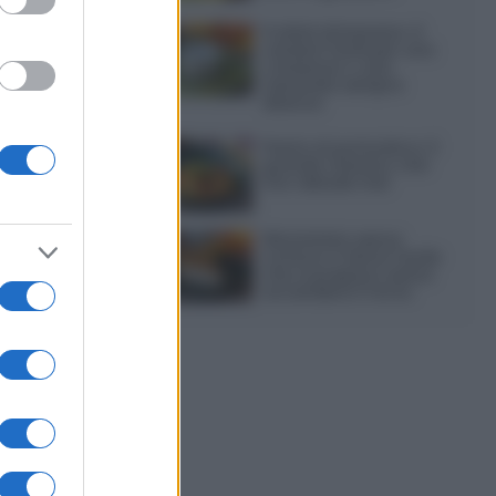
Frullati di banana: 4
varianti facili per una
colazione o una
merenda sempre
diversa
Pasta al pomodoro: il
grande classico che
non delude mai
Sbriciolata senza
cottura: il dolce facile
che si prepara senza
accendere il forno