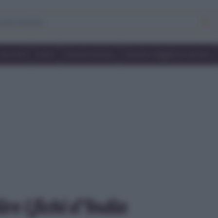
Secondi
Dolci
Ricette bimby
Ricette friggitrice ad aria
re i fichi d’India