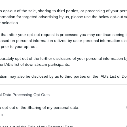
ua corrente e metteli in ammollo in acqua fredda pe
to opt-out of the sale, sharing to third parties, or processing of your per
formation for targeted advertising by us, please use the below opt-out s
ervirà ad ammorbidire le spine.
 selection.
 that after your opt-out request is processed you may continue seeing i
ased on personal information utilized by us or personal information dis
 prior to your opt-out.
rately opt-out of the further disclosure of your personal information by
he IAB’s list of downstream participants.
tion may also be disclosed by us to third parties on the IAB’s List of 
 that may further disclose it to other third parties.
 that this website/app uses one or more Google services and may gath
l Data Processing Opt Outs
including but not limited to your visit or usage behaviour. You may click 
 to Google and its third-party tags to use your data for below specifi
o opt-out of the Sharing of my personal data.
ogle consent section.
In
o opt-out of the Sale of my Personal Data.