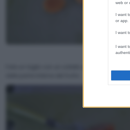
web or d
I want t
or app.
I want t
I want t
authenti
Fate un taglio con un coltello ed aiutandovi con
dalla parte interna del frutto.