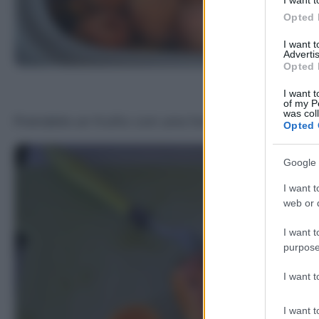
Opted 
I want 
Advertis
Opted 
I want t
of my P
was col
Prendete un frutto con una forchetta ed eliminat
Opted 
Google 
I want t
web or d
I want t
purpose
I want 
I want t