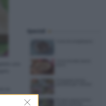
Speciali
Torte di compleanno
Torta di mele senza
galato una
burro
apito
12 insalate di riso
perfette per l’estate
ie se
a!), e
15 dolci senza forno:
ricette facili da