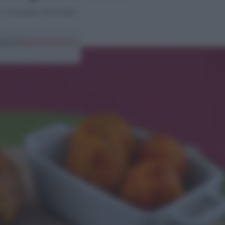
>
Come pulire i fichi d’India
colo di
Elena Amatucci