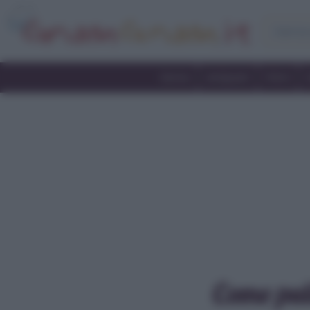
Home
Antipasti
Primi
Come puli