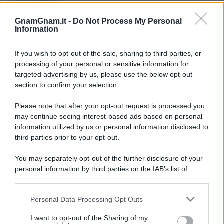
Pasta al pomodoro: il grande classico
che non delude mai
GnamGnam.it -
Do Not Process My Personal
Information
Sbriciolata senza cottura: il dolce facile
If you wish to opt-out of the sale, sharing to third parties, or
che si prepara senza accendere il forno
processing of your personal or sensitive information for
targeted advertising by us, please use the below opt-out
section to confirm your selection.
Acquasale: il piatto fresco della
tradizione pronto in 10 minuti
Please note that after your opt-out request is processed you
may continue seeing interest-based ads based on personal
information utilized by us or personal information disclosed to
third parties prior to your opt-out.
You may separately opt-out of the further disclosure of your
personal information by third parties on the IAB’s list of
downstream participants.
Personal Data Processing Opt Outs
This information may also be disclosed by us to third parties
on the IAB’s List of Downstream Participants that may further
I want to opt-out of the Sharing of my
disclose it to other third parties.