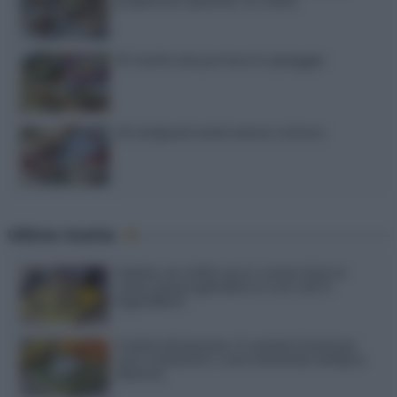
preparare quando fa caldo
15 ricette da portare in spiaggia
20 antipasti estivi senza cottura
Ultime ricette
Gelato al caffè: ecco come farlo in
casa senza gelatiera e con soli 3
ingredienti
Frullati di banana: 4 varianti facili per
una colazione o una merenda sempre
diversa