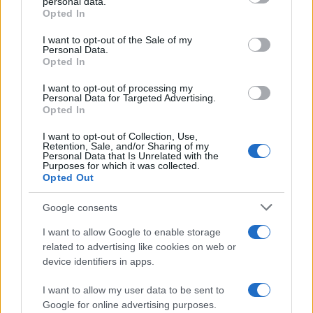
personal data.
Opted In
Please note that this website/app uses one or more Google
services and may gather and store information including but
I want to opt-out of the Sale of my
Personal Data.
not limited to your visit or usage behaviour. You may click to
Opted In
grant or deny consent to Google and its third-party tags to
use your data for below specified purposes in below Google
I want to opt-out of processing my
consent section.
Personal Data for Targeted Advertising.
Opted In
I want to opt-out of Collection, Use,
Retention, Sale, and/or Sharing of my
Personal Data that Is Unrelated with the
Purposes for which it was collected.
Opted Out
Google consents
I want to allow Google to enable storage
related to advertising like cookies on web or
Le ricette di GnamGnam by Elena Amatucci
device identifiers in apps.
Le immagini e i testi pubblicati in questo sito sono di
I want to allow my user data to be sent to
proprietà dell'autrice Elena Amatucci e sono protetti dalla
Google for online advertising purposes.
legge sul diritto d'autore n. 633/1941 e successive modifiche.