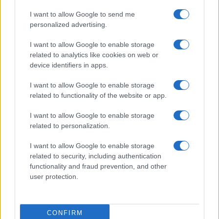
I want to allow Google to send me
Ricette popolari
personalized advertising.
Pasta frolla
I want to allow Google to enable storage
Pasta sfoglia
related to analytics like cookies on web or
Crema pasticcera
device identifiers in apps.
Besciamella
I want to allow Google to enable storage
Pasta per pizze
related to functionality of the website or app.
Pan di Spagna
I want to allow Google to enable storage
Cheesecake
related to personalization.
I want to allow Google to enable storage
Newsletter
Mi presento
related to security, including authentication
functionality and fraud prevention, and other
Contattami
Privacy Policy
user protection.
CONFIRM
© 2022 gnamgnam.it