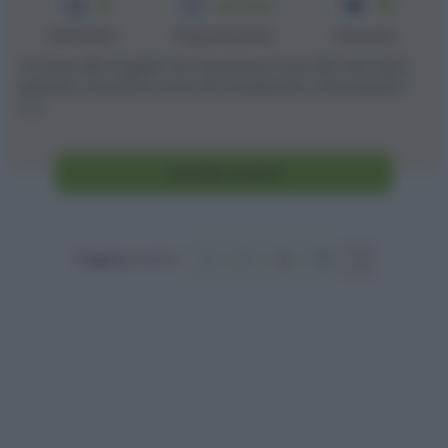
3
12
2h 20 min
Difficoltà
Preparazione
Persone
La torta alle fragole con la panna è uno dei miei dolci
preferiti, nonché la torta di compleanno che preparo
[...]
Vai alla ricetta
Pagina 4 of 4
«
1
2
3
4