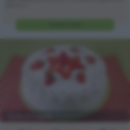
panna [...]
Vai alla ricetta
Torta di fragole