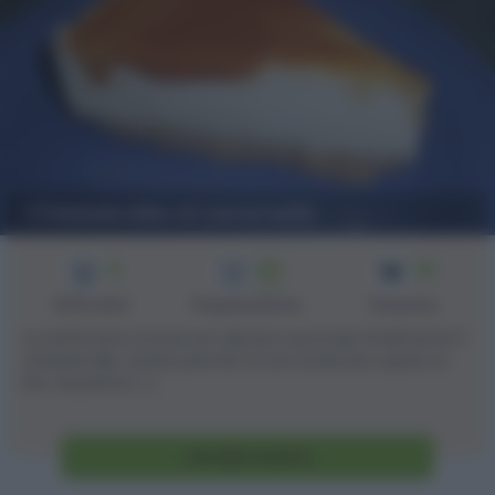
Cheesecake al caramello
3
60
10
min
Difficoltà
Preparazione
Persone
La settimana scorsa ero decisa a provare finalmente il
cheesecake, anche perchè mi era avanzato quasi un
litro di panna [...]
Vai alla ricetta