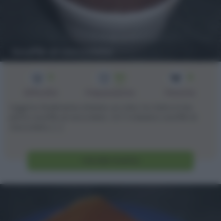
Soufflé al cioccolato
3
60
4
min
Difficoltà
Preparazione
Persone
Oggi ho finalmente sfatato un mito: ho fatto il mio
primo soufflè al cioccolato. :D E' il classico soufflè al
cioccolato, [...]
Vai alla ricetta