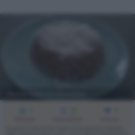
Panna cotta al cioccolato
2
20
8
min
Difficoltà
Preparazione
Persone
La panna cotta al cioccolato è una gustosa variante
della classica panna cotta. :) Io ho deciso di guarnire la