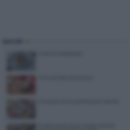
Speciali
Torte di compleanno
Torta di mele senza burro
12 insalate di riso perfette per l’estate
15 dolci senza forno: ricette facili da