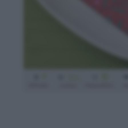
3
25
Senza
cottura
min
Difficoltà
Preparazione
ta
Cottura