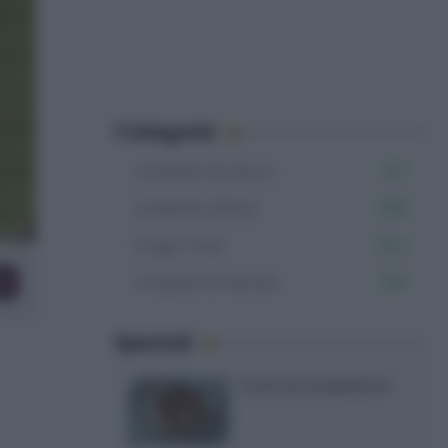
Categorie
Antipasti di pesce
127
Antipasti sfiziosi
555
Finger food
344
Antipasti di Natale
184
co
Speciali
Torte di compleanno