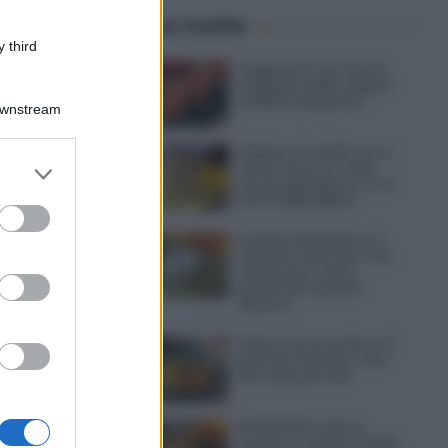
Ultime ricette
 third
Gazpacho: la ricetta
originale della zuppa
fredda spagnola
Downstream
Gelato al caffè: ecco
er and store
come farlo in casa
senza gelatiera e con
to grant or
soli 3 ingredienti
ed purposes
Frullati di banana: 4
varianti facili per una
colazione o una
merenda sempre
diversa
Pasta al pomodoro: il
grande classico che
non delude mai
Sbriciolata senza
cottura: il dolce facile