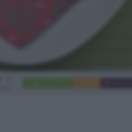
10
Aggiungi a preferiti
Stampa
Invia ami
rtine