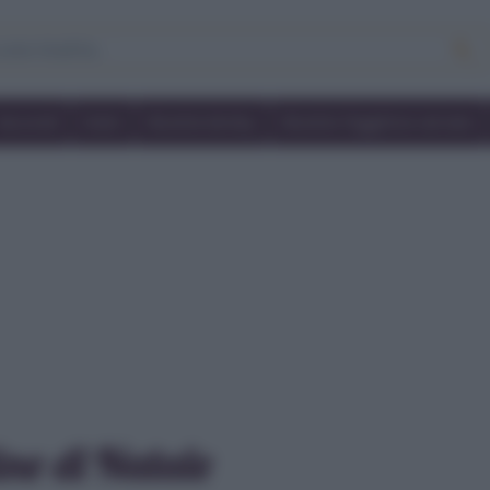
Secondi
Dolci
Ricette bimby
Ricette friggitrice ad aria
ine di Natale