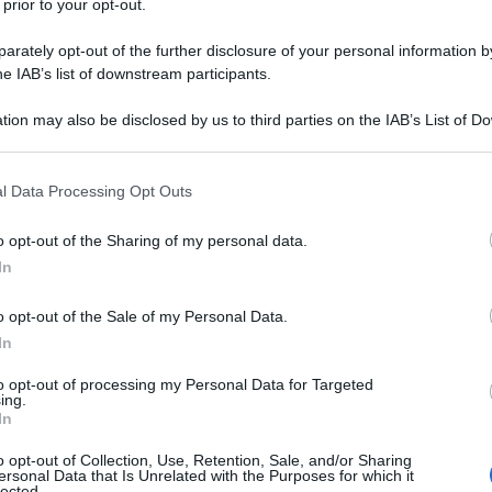
 prior to your opt-out.
1 fetta
di
salmone affumicato
rately opt-out of the further disclosure of your personal information by
he IAB’s list of downstream participants.
olio extravergine d'oliva
tion may also be disclosed by us to third parties on the IAB’s List of 
 that may further disclose it to other third parties.
 that this website/app uses one or more Google services and may gath
l Data Processing Opt Outs
including but not limited to your visit or usage behaviour. You may click 
 to Google and its third-party tags to use your data for below specifi
o opt-out of the Sharing of my personal data.
ogle consent section.
 le tartine di Natale
In
o opt-out of the Sale of my Personal Data.
In
to opt-out of processing my Personal Data for Targeted
ing.
In
o opt-out of Collection, Use, Retention, Sale, and/or Sharing
ersonal Data that Is Unrelated with the Purposes for which it
lected.