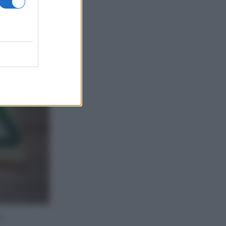
etto era
n