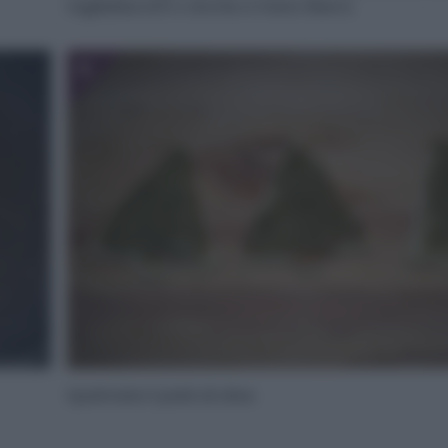
tagliabiscotti o anche a mano libera.
6
Spalmate il patè di olive.