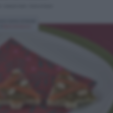
i
>
Antipasti freddi
>
Tartine di Natale
etta tartine di Natale
di
Elena Amatucci