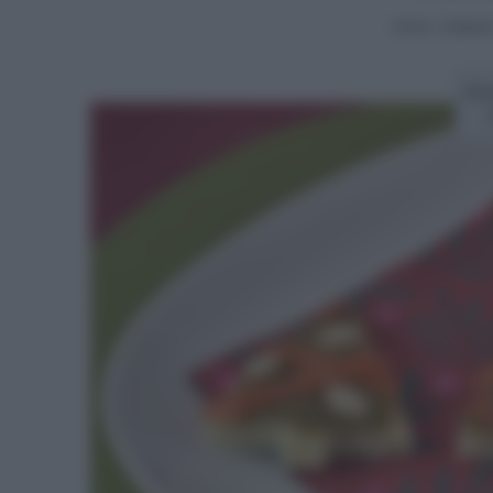
Home
>
Antipast
Ric