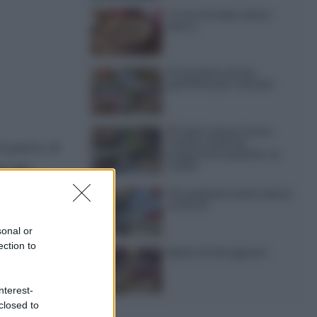
Torta di mele senza
burro
12 insalate di riso
perfette per l’estate
15 dolci senza forno:
ricette facili da
il
pesto di
preparare quando fa
caldo
e del
sono state
20 antipasti estivi senza
cottura
i a spalmare
sonal or
ection to
Menù di ferragosto
nterest-
closed to