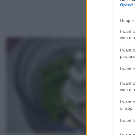
Opted 
Google 
I want t
web or d
1
I want t
purpose
I want 
I want t
web or d
I want t
or app.
I want t
I want t