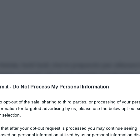
atale, facili facili, che ho preparato per utilizzare 
enere occupati i più piccoli durante la preparazion
comfort food ed hanno per me un valore affettivo: 
.it -
Do Not Process My Personal Information
cola, durante le feste, finivo con cugini e fratell
 le tartine! :)
to opt-out of the sale, sharing to third parties, or processing of your per
formation for targeted advertising by us, please use the below opt-out s
 selection.
 that after your opt-out request is processed you may continue seeing i
ased on personal information utilized by us or personal information dis