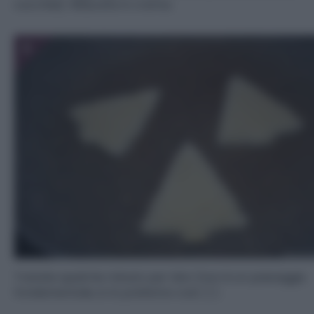
cucchiai). Riducete in crema.
5
Tostate qualche minuto per lato (non è un passaggio
fondamentale, io lo preferivo così ;) ).