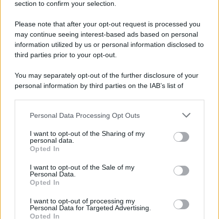
section to confirm your selection.
Sbriciolata senza cottura: il dolce facile
che si prepara senza accendere il forno
Please note that after your opt-out request is processed you
may continue seeing interest-based ads based on personal
information utilized by us or personal information disclosed to
third parties prior to your opt-out.
You may separately opt-out of the further disclosure of your
personal information by third parties on the IAB’s list of
downstream participants.
Personal Data Processing Opt Outs
This information may also be disclosed by us to third parties
on the IAB’s List of Downstream Participants that may further
I want to opt-out of the Sharing of my
disclose it to other third parties.
personal data.
Opted In
Please note that this website/app uses one or more Google
services and may gather and store information including but
I want to opt-out of the Sale of my
Personal Data.
not limited to your visit or usage behaviour. You may click to
Opted In
grant or deny consent to Google and its third-party tags to
use your data for below specified purposes in below Google
I want to opt-out of processing my
consent section.
Personal Data for Targeted Advertising.
Opted In