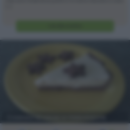
miei sono finalmente partiti e mi hanno lasciata a casa
[...]
Vai alla ricetta
Crostata al cacao e mascarpone