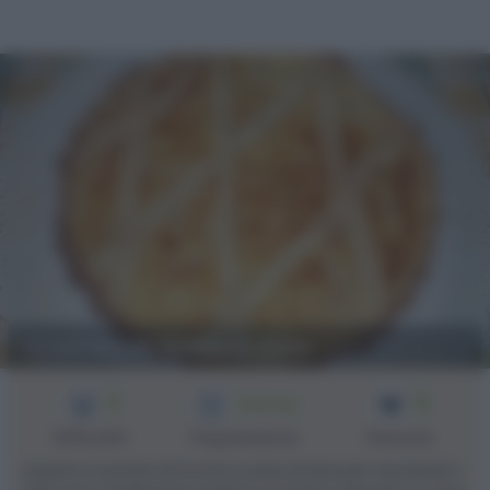
Crostata di ricotta e pere
3
8
1h 30 min
Difficoltà
Preparazione
Persone
Questa crostata di ricotta e pere ènata per necessità: i