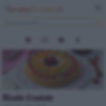
Ricette Crostate
Home
>
Dolci e torte
>
Crostate