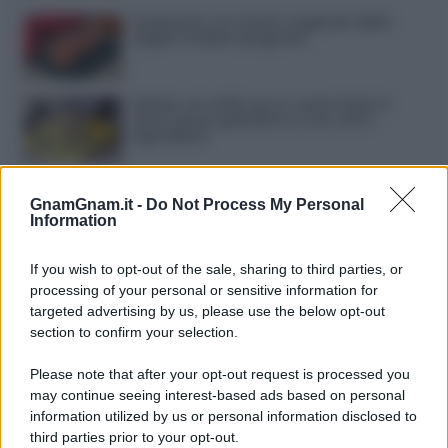
Gazpacho: la ricetta originale della
zuppa fredda spagnola
Gelato al caffè: ecco come farlo in
casa senza gelatiera e con soli 3
ingredienti
Frullati di banana: 4 varianti facili per
una colazione o una merenda sempre
GnamGnam.it -
Do Not Process My Personal
diversa
Information
Pasta al pomodoro: il grande classico
If you wish to opt-out of the sale, sharing to third parties, or
che non delude mai
processing of your personal or sensitive information for
targeted advertising by us, please use the below opt-out
section to confirm your selection.
Sbriciolata senza cottura: il dolce facile
che si prepara senza accendere il forno
Please note that after your opt-out request is processed you
may continue seeing interest-based ads based on personal
information utilized by us or personal information disclosed to
third parties prior to your opt-out.