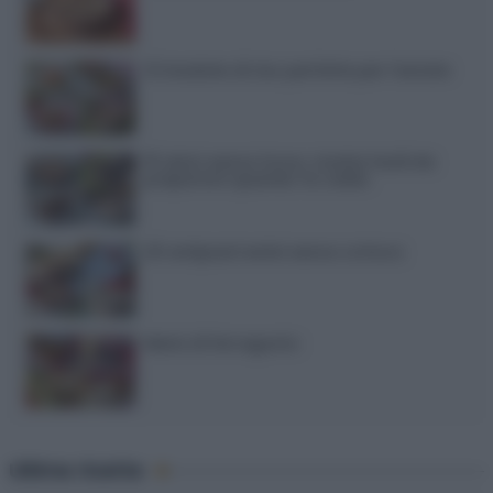
12 insalate di riso perfette per l’estate
15 dolci senza forno: ricette facili da
preparare quando fa caldo
20 antipasti estivi senza cottura
Menù di ferragosto
Ultime ricette