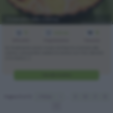
Crostata alla crema
3
8
1h 50 min
Difficoltà
Preparazione
Persone
Ho finalmente avuto modo di rifare la crostata alla
crema, così potete vedere la ricetta con foto decenti.
:D Si tratta [...]
Vai alla ricetta
Pagina 13 of 13
« Prima
«
...
9
10
11
12
13