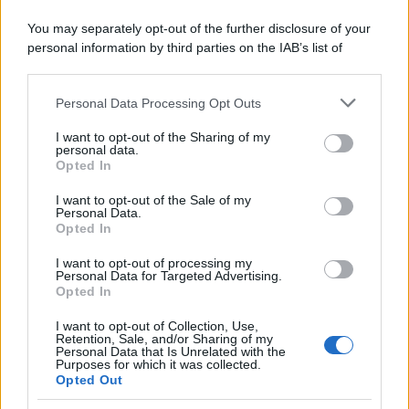
You may separately opt-out of the further disclosure of your
personal information by third parties on the IAB’s list of
downstream participants.
Personal Data Processing Opt Outs
This information may also be disclosed by us to third parties
on the IAB’s List of Downstream Participants that may further
I want to opt-out of the Sharing of my
disclose it to other third parties.
personal data.
Opted In
Please note that this website/app uses one or more Google
services and may gather and store information including but
I want to opt-out of the Sale of my
Personal Data.
not limited to your visit or usage behaviour. You may click to
Opted In
grant or deny consent to Google and its third-party tags to
use your data for below specified purposes in below Google
I want to opt-out of processing my
consent section.
Personal Data for Targeted Advertising.
Opted In
I want to opt-out of Collection, Use,
Retention, Sale, and/or Sharing of my
Personal Data that Is Unrelated with the
Purposes for which it was collected.
Opted Out