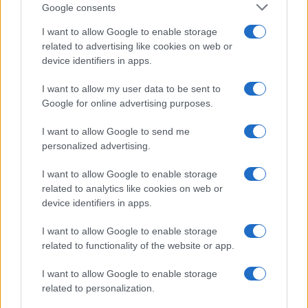
Google consents
I want to allow Google to enable storage
related to advertising like cookies on web or
Le ricette di GnamGnam by Elena Amatucci
device identifiers in apps.
Le immagini e i testi pubblicati in questo sito sono di
I want to allow my user data to be sent to
proprietà dell'autrice Elena Amatucci e sono protetti dalla
Google for online advertising purposes.
legge sul diritto d'autore n. 633/1941 e successive modifiche.
I want to allow Google to send me
Ricette popolari
personalized advertising.
Pasta frolla
I want to allow Google to enable storage
Pasta sfoglia
related to analytics like cookies on web or
Crema pasticcera
device identifiers in apps.
Besciamella
I want to allow Google to enable storage
Pasta per pizze
related to functionality of the website or app.
Pan di Spagna
I want to allow Google to enable storage
Cheesecake
related to personalization.