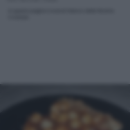
In questa pagina troverai l'elenco delle Ricette
Crostate