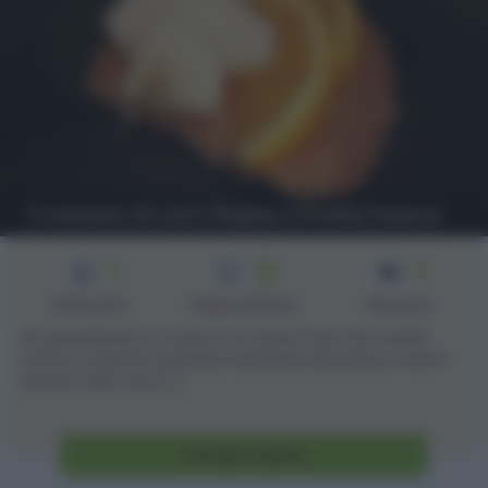
Crostata di corn flakes e frutta fresca
3
50
6
min
Difficoltà
Preparazione
Persone
Ieri guardando in cucina, ho notato che mia madre
aveva comprati quantità industriali di banane, mele e
arance. Beh, fare [...]
Vai alla ricetta