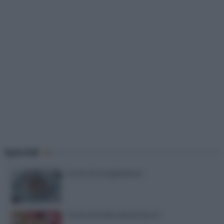
Speciali
Torte di compleanno
Torta di mele senza burro