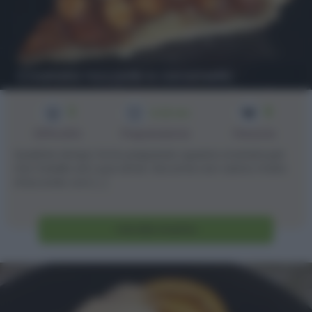
Crostata nocciole e caramello
3
8
1h 25 min
Difficoltà
Preparazione
Persone
Qualche tempo fa ho preparato questa crostata per
mio fratello ed i suoi amici. Siccome non vanno molto
d'accordo con [...]
Vai alla ricetta