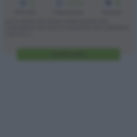
3
10
1h 30 min
Difficoltà
Preparazione
Persone
Ieri ho deciso che dovevo usare la panna ed il
mascarpone che avevo in casa prima che scadessero.
Così ho [...]
Vai alla ricetta