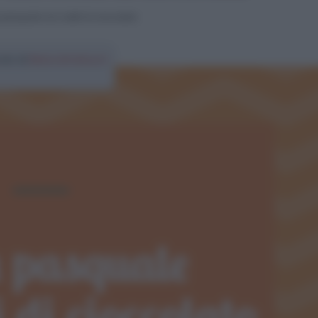
 pasquale con ovetti di cioccolato
colo di
Elena Amatucci