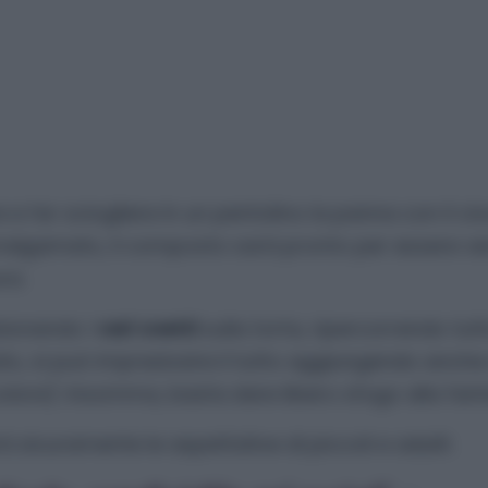
 e far sciogliere in un pentolino la panna con il ci
malgamato, il composto sarà pronto per essere ver
ra.
zionando i
vari ovetti
sulla torta, ripercorrendo tutt
ato, si può impreziosire il tutto aggiungendo anch
colore). Insomma, basta dare libero sfogo alla fant
sicuramente le aspettative di piccoli e adulti.