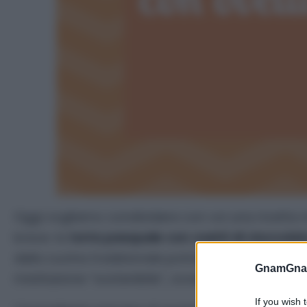
Oggi vogliamo condividere con voi una ricetta m
breve: la
torta pasquale con ovetti di cioccolat
della cucina tradizionale potrebbero storcere i
GnamGnam
rivisitazione “sostenibile”, ovvero pensata per n
If you wish 