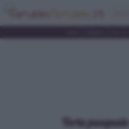
Home
Antipasti
Primi
Torta pasquale 