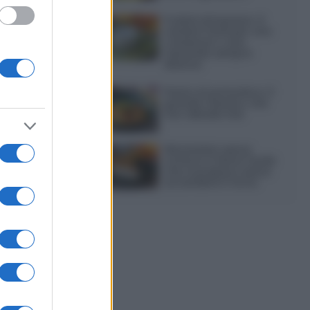
e anche al
Frullati di banana: 4
varianti facili per una
colazione o una
merenda sempre
diversa
Pasta al pomodoro: il
 serviranno:
grande classico che
non delude mai
Sbriciolata senza
cottura: il dolce facile
che si prepara senza
accendere il forno