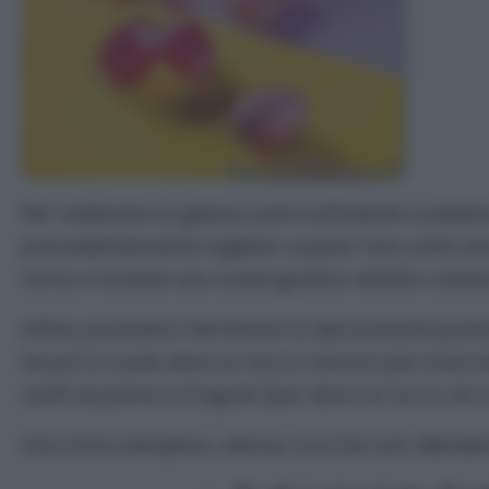
Per realizzare la glassa sarà sufficiente scaldare
precedentemente tagliato a pezzi. Una volta a
torta e ricreare uno scenografico effetto colatu
Infine, possiamo terminare la decorazione posi
Se poi si vuole dare un tocco ancora più ricerc
ciuffi di panna e fragole (per dare un tocco di 
Una torta semplice, veloce, ma che non deluderà 