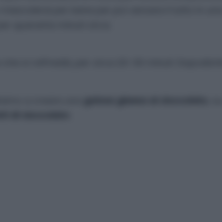
lo mescolerai per bene per poi versare il tutto in una
per quaranta minuti circa.
che si raffreddi, per circa 20-30 minuti. Dopodich
ndremo a creare una
golosa glassa al cioccolato
, s
ti di cioccolato
.