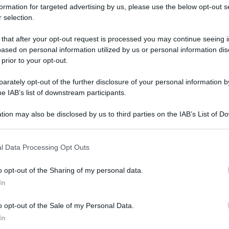
erà la torta bella da vedere e gustosa per l’olfatto
formation for targeted advertising by us, please use the below opt-out s
he solo i migliori marchi di cioccolateria come
Vench
 selection.
 that after your opt-out request is processed you may continue seeing i
ased on personal information utilized by us or personal information dis
 prior to your opt-out.
rately opt-out of the further disclosure of your personal information by
he IAB’s list of downstream participants.
tion may also be disclosed by us to third parties on the IAB’s List of 
 that may further disclose it to other third parties.
 that this website/app uses one or more Google services and may gath
l Data Processing Opt Outs
including but not limited to your visit or usage behaviour. You may click 
 to Google and its third-party tags to use your data for below specifi
o opt-out of the Sharing of my personal data.
ogle consent section.
In
o opt-out of the Sale of my Personal Data.
In