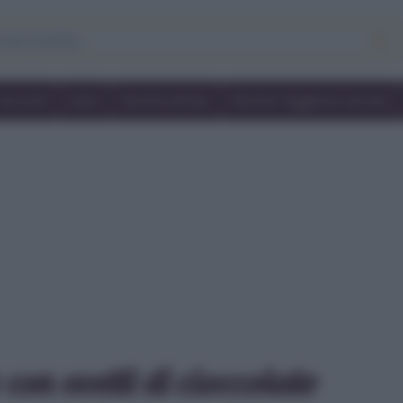
Secondi
Dolci
Ricette bimby
Ricette friggitrice ad aria
con ovetti di cioccolato