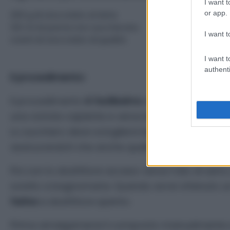
I want t
or app.
200 g di cioccolato al latte
120 ml di panna non zuccherata
I want t
ovetti di cioccolato di qualità
I want t
authenti
Il procedimento:
Il procedimento
è facilissimo
e adatto anche a c
una ciotola capiente e versa le uova, che sbatte
Lo zucchero deve sciogliersi bene con l’uovo, pe
assicurandoti che anche quello depositato sui
Poi con lo sbattitore acceso versa l’olio di semi
sciolto a bagnomaria. Quando avrai ottenuto 
farina
a sbattitore spento.
Prima amalgamerai il composto manualmente e p