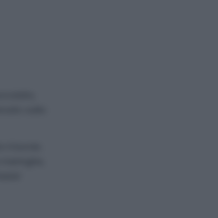
occolato,
sato sulla
o il bordo.
e meringhe,
asia!