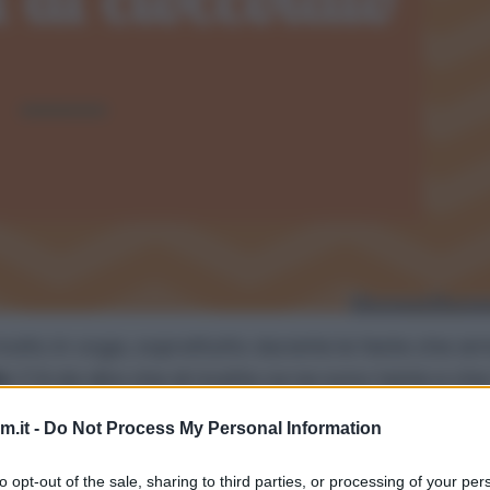
olto in voga, soprattutto durante le feste che ar
o
. C’è da dire che di ricette ce ne sono tante e che 
l naso perché quella che abbiamo in serbo qui, ogg
.it -
Do Not Process My Personal Information
on buttare via il cioccolato avanzato delle uova.
to opt-out of the sale, sharing to third parties, or processing of your per