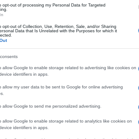
to opt-out of processing my Personal Data for Targeted
tutto ai bambini, ma vedrete che sarà irresistibil
ing.
In
mo come si prepara.
o opt-out of Collection, Use, Retention, Sale, and/or Sharing
ersonal Data that Is Unrelated with the Purposes for which it
lected.
Out
 e inizia a pesare e suddividere gli ingredienti. Ti
consents
o allow Google to enable storage related to advertising like cookies on
evice identifiers in apps.
ura ambiente
o allow my user data to be sent to Google for online advertising
cioccolato fondente a quadretti)
s.
to allow Google to send me personalized advertising.
o allow Google to enable storage related to analytics like cookies on
evice identifiers in apps.