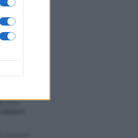
cosa prendi
o di sale.
e minuti,
lle uova
 cacao e
no formarsi