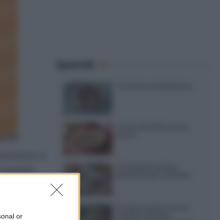
Speciali
Torte di compleanno
Torta di mele senza
burro
riveranno a
12 insalate di riso
i puristi
perfette per l’estate
i, è una
15 dolci senza forno:
ricette facili da
sonal or