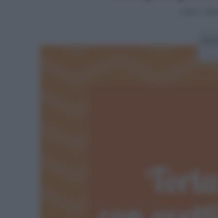
Home
>
Torta
Arti