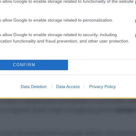
o allow Google to enable storage related to functionality of the website
o allow Google to enable storage related to personalization.
o allow Google to enable storage related to security, including
cation functionality and fraud prevention, and other user protection.
hi non ha dimestichezza con i fornelli. Per prima 
CONFIRM
rai ad alta velocità con lo zucchero e con un pizzic
r cui rimani con le fruste accese per almeno cinqu
 bordi sia ben amalgamato.
Data Deletion
Data Access
Privacy Policy
, il latte a temperatura ambiente e il cioccolato de
un composto liscio e ben omogeneo potrai
versare
oi riaccenderai le fruste per evitare che possa