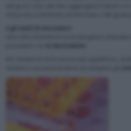
dei grumi. Solo alla fine aggiungerai il lievito e 
imburrata e infarinata da infornare a 180 gradi 
E gli ovetti di cioccolato?
Una volta sfornata la torta bisognerà attendere 
procedere con
la decorazione
.
Per rendere la torta ancora più appetitosa, a
andremo successivamente ad adagiare gli
ovet