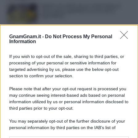
Gelato al caffè: ecco come farlo in
casa senza gelatiera e con soli 3
ingredienti
Frullati di banana: 4 varianti facili per
una colazione o una merenda sempre
GnamGnam.it -
Do Not Process My Personal
diversa
Information
Pasta al pomodoro: il grande classico
If you wish to opt-out of the sale, sharing to third parties, or
che non delude mai
processing of your personal or sensitive information for
targeted advertising by us, please use the below opt-out
section to confirm your selection.
Sbriciolata senza cottura: il dolce facile
che si prepara senza accendere il forno
Please note that after your opt-out request is processed you
may continue seeing interest-based ads based on personal
information utilized by us or personal information disclosed to
third parties prior to your opt-out.
You may separately opt-out of the further disclosure of your
personal information by third parties on the IAB’s list of
downstream participants.