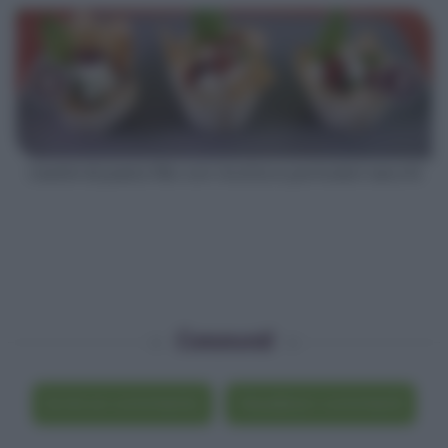
‹
›
Cestini di pasta fillo con ricotta e pomodori secchi
Commenti
Scrivi un commento
Visualizza i commenti