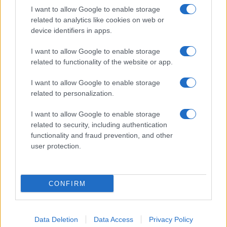
I want to allow Google to enable storage
Pasta sfoglia
related to analytics like cookies on web or
Crema pasticcera
device identifiers in apps.
Besciamella
I want to allow Google to enable storage
Pasta per pizze
related to functionality of the website or app.
Pan di Spagna
I want to allow Google to enable storage
Cheesecake
related to personalization.
I want to allow Google to enable storage
Newsletter
Mi presento
related to security, including authentication
functionality and fraud prevention, and other
Contattami
Privacy Policy
user protection.
CONFIRM
© 2022 gnamgnam.it
Data Deletion
Data Access
Privacy Policy