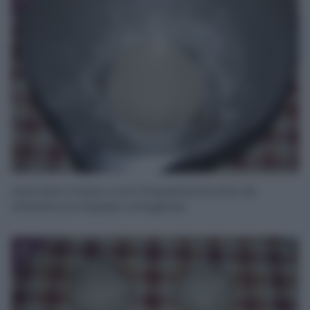
Lavorate a mano o con l’impastatrice fino ad
ottenere un impasto omogeneo.
3