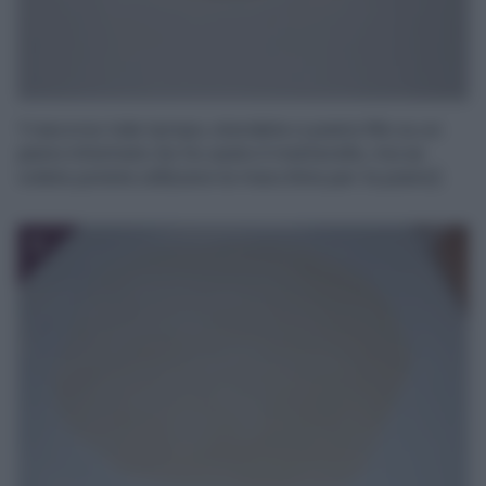
Trascorso tale tempo, stendete a pasta fillo su un
piano infarinato (io ho usato il matterello, ma se
volete potete utilizzare la macchina per la pasta).
5