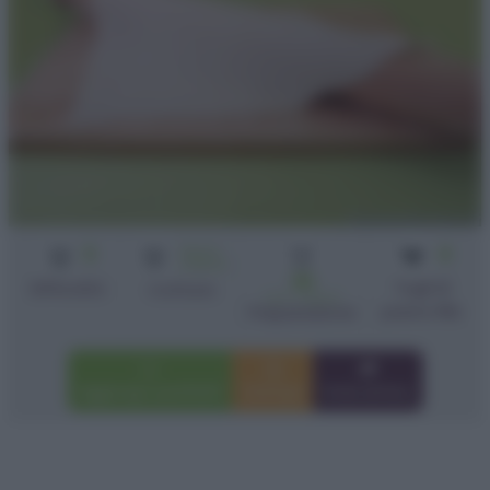
3
Senza
4
cottura
30
fogli di
Difficoltà
Cottura
min + riposo
pasta fillo
Preparazione
Aggiungi a preferiti
Stampa
Invia amico