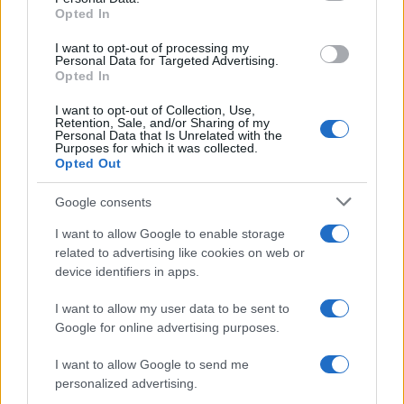
Opted In
grant or deny consent to Google and its third-party tags to
use your data for below specified purposes in below Google
I want to opt-out of processing my
consent section.
Personal Data for Targeted Advertising.
Opted In
I want to opt-out of Collection, Use,
Retention, Sale, and/or Sharing of my
Personal Data that Is Unrelated with the
Purposes for which it was collected.
Opted Out
Google consents
I want to allow Google to enable storage
related to advertising like cookies on web or
Le ricette di GnamGnam by Elena Amatucci
device identifiers in apps.
Le immagini e i testi pubblicati in questo sito sono di
I want to allow my user data to be sent to
proprietà dell'autrice Elena Amatucci e sono protetti dalla
Google for online advertising purposes.
legge sul diritto d'autore n. 633/1941 e successive modifiche.
I want to allow Google to send me
Ricette popolari
personalized advertising.
Pasta frolla