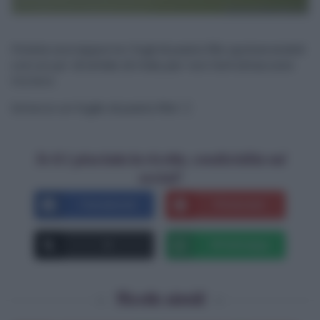
Potete sovrapporre i fogli di pasta fillo spolverandoli
con un po’ di amido di mais per non farli attaccare
tra loro.
Ed ecco un foglio di pasta fillo! :)
Se ti è piaciuta la ricetta, condividila sui
social!
Facebook
Pinterest
X
Whatsapp
Ricette simili