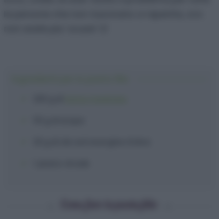
le persone che non riuscivano a reperirla, ora
non avete piu’ scuse! :D
Ingredienti per la pasta fillo
200 g
di
farina manitoba
110 g
di
acqua
20 g
di
olio extravergine d'oliva
1 pizzico
di
sale
Come fare la pasta fillo