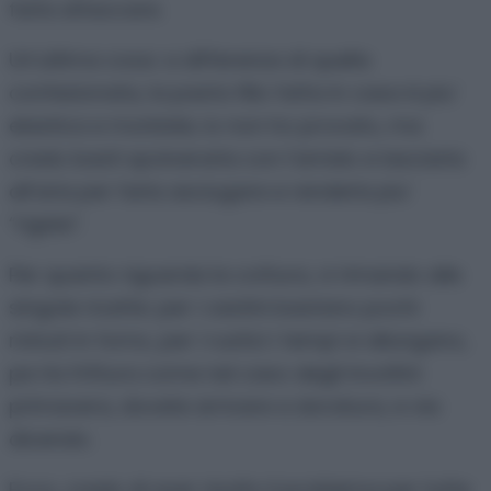
farla attaccare.
Un’ultima cosa: a differenza di quella
confezionata, la pasta fillo fatta in casa è piu’
elastica e morbida; io non ho provato, ma
credo basti spolverarla con l’amido e lasciarla
all’aria per farla asciugare e renderla piu’
“rigida”.
Per quanto riguarda la cottura, vi rimando alle
singole ricette: per i cestini bastano pochi
minuti in forno, per i rustici i tempi si allungano,
pe rla frittura come nel caso degli involtini
primavera, dovete arrivare a doratura, e via
dicendo.
Ecco, credo di aver risolto il problema per tutte