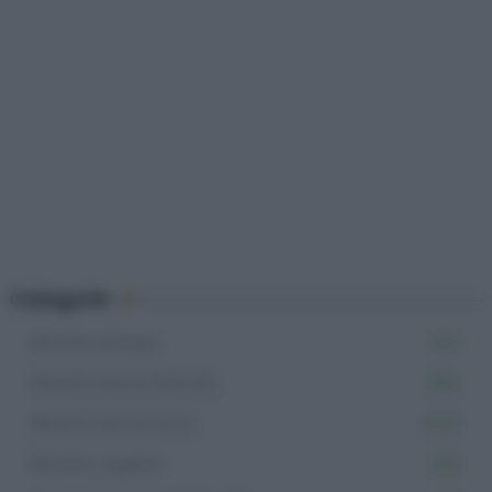
Categorie
Ricette di base
224
Ricette senza lattosio
984
Ricette senza uova
2.012
Ricette vegane
502