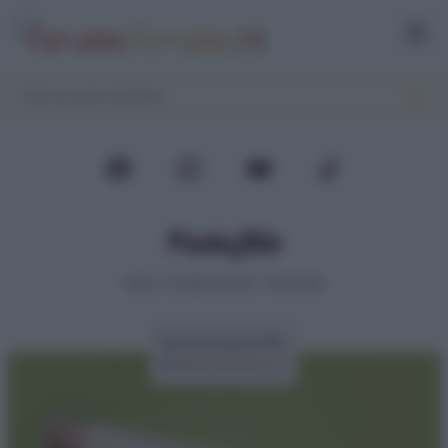
Pasta fillo
Home
>
Ricette di base
>
Pasta fillo
Ricetta pasta fillo
di
Elena Amatucci