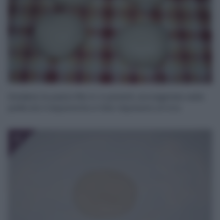
Dividete la pasta fillo in 4 panetti, avvolgetela nella
pellicola trasparente e fate risposare un’ora.
4