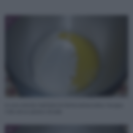
1
In una ciotola mettete la farina setacciata, l’acqua,
l’olio ed un pizzico di sale.
2