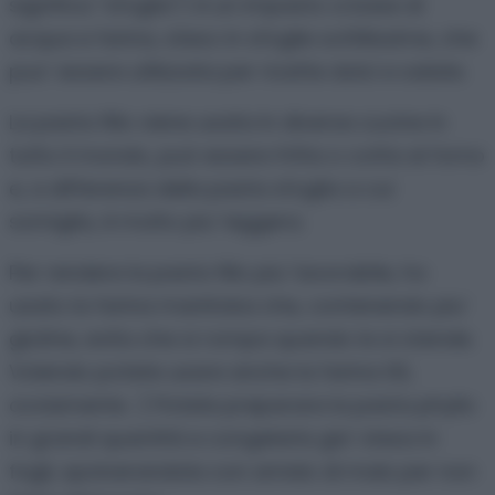
significa “sfoglia”) è un impasto a base di
acqua e farina, steso in sfoglie sottilissime, che
puo’ essere utilizzata per ricette dolci e salate.
La pasta fillo viene usata in diverse cucine in
tutto il mondo, può essere fritta o cotta al forno
e, a differenza della pasta sfoglia a cui
somiglia, è molto piu’ leggera.
Per rendere la pasta fillo piu’ lavorabile, ho
usato la farina manitoba che, contenendo piu’
glutine, evita che si rompa quando la si stende.
Volendo potete usare anche la farina 00,
ovviamente. :) Potete preparare la pasta phyllo
in grandi quantità e congelarla gia’ stesa in
fogli, spolverandola con amido di mais per non