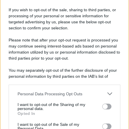
Pasta al pomodoro: il grande classico
If you wish to opt-out of the sale, sharing to third parties, or
che non delude mai
processing of your personal or sensitive information for
targeted advertising by us, please use the below opt-out
section to confirm your selection.
Sbriciolata senza cottura: il dolce facile
che si prepara senza accendere il forno
Please note that after your opt-out request is processed you
may continue seeing interest-based ads based on personal
information utilized by us or personal information disclosed to
third parties prior to your opt-out.
You may separately opt-out of the further disclosure of your
personal information by third parties on the IAB’s list of
downstream participants.
Personal Data Processing Opt Outs
This information may also be disclosed by us to third parties
on the IAB’s List of Downstream Participants that may further
I want to opt-out of the Sharing of my
disclose it to other third parties.
personal data.
Opted In
Please note that this website/app uses one or more Google
services and may gather and store information including but
I want to opt-out of the Sale of my
Personal Data.
not limited to your visit or usage behaviour. You may click to