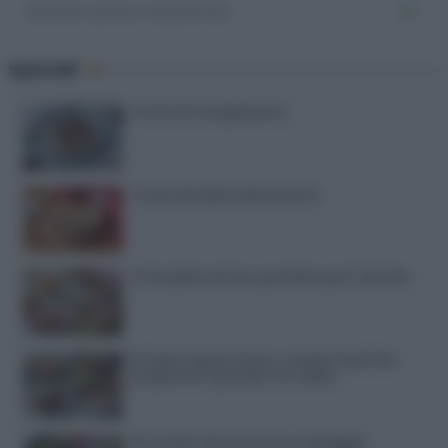
Ricette senza colesterolo
87
Speciali
Torte di compleanno
Torta di mele senza burro
12 insalate di riso perfette per l’estate
15 dolci senza forno: ricette facili da
preparare quando fa caldo
15 ricette da portare in spiaggia