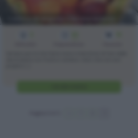
Cestino di anguria con macedonia
3
60
15
min
Difficoltà
Preparazione
Persone
Sempre per la mia festa avevo intenzione di fare delle
decorazioni con frutta e verdura. Visto che non era
proprio [...]
Vai alla ricetta
Pagina 3 of 3
«
1
2
3