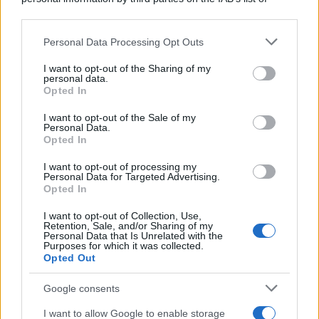
downstream participants.
Personal Data Processing Opt Outs
This information may also be disclosed by us to third parties
on the IAB’s List of Downstream Participants that may further
I want to opt-out of the Sharing of my
disclose it to other third parties.
personal data.
Opted In
Please note that this website/app uses one or more Google
services and may gather and store information including but
I want to opt-out of the Sale of my
Personal Data.
not limited to your visit or usage behaviour. You may click to
Opted In
grant or deny consent to Google and its third-party tags to
use your data for below specified purposes in below Google
I want to opt-out of processing my
consent section.
Personal Data for Targeted Advertising.
Opted In
I want to opt-out of Collection, Use,
Retention, Sale, and/or Sharing of my
Personal Data that Is Unrelated with the
Purposes for which it was collected.
Opted Out
Google consents
I want to allow Google to enable storage