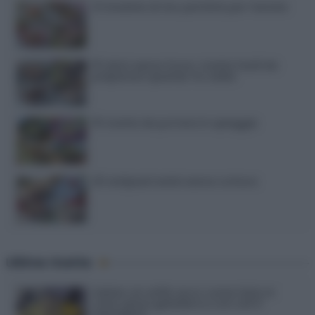
12 insalate di riso perfette per l’estate
15 dolci senza forno: ricette facili da
preparare quando fa caldo
15 ricette da portare in spiaggia
20 antipasti estivi senza cottura
Ultime ricette
Gelato al caffè: ecco come farlo in
casa senza gelatiera e con soli 3
ingredienti