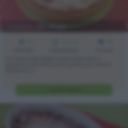
Crostata alle ciliegie
3
10
1h 40 min
Difficoltà
Preparazione
Persone
La crostata alle ciliegie è stato il dolce che ho
preparato domenica scorsa a pranzo, per usare le
ciliegie che [...]
Vai alla ricetta