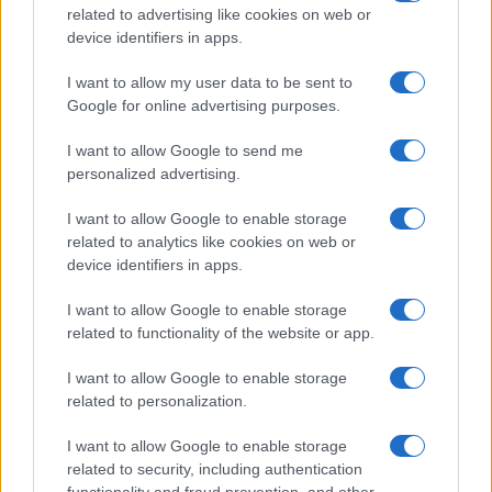
related to advertising like cookies on web or
Le ricette di GnamGnam by Elena Amatucci
device identifiers in apps.
Le immagini e i testi pubblicati in questo sito sono di
I want to allow my user data to be sent to
proprietà dell'autrice Elena Amatucci e sono protetti dalla
Google for online advertising purposes.
legge sul diritto d'autore n. 633/1941 e successive modifiche.
I want to allow Google to send me
Ricette popolari
personalized advertising.
Pasta frolla
I want to allow Google to enable storage
Pasta sfoglia
related to analytics like cookies on web or
Crema pasticcera
device identifiers in apps.
Besciamella
I want to allow Google to enable storage
Pasta per pizze
related to functionality of the website or app.
Pan di Spagna
I want to allow Google to enable storage
Cheesecake
related to personalization.
I want to allow Google to enable storage
Newsletter
Mi presento
related to security, including authentication