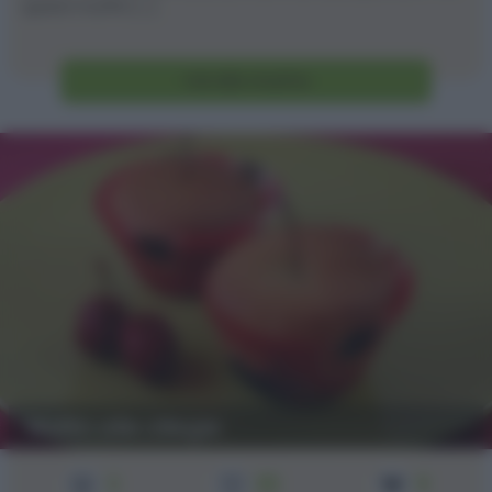
questi muffin [...]
Vai alla ricetta
Muffin alle ciliegie
2
35
6