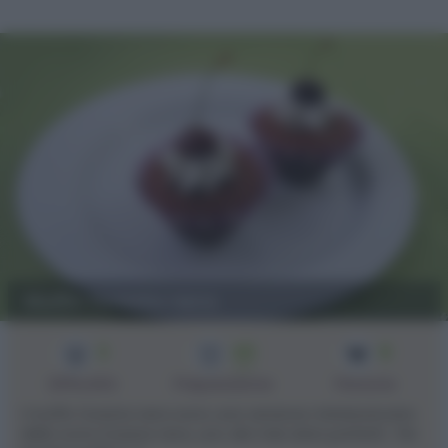
Muffin foresta nera
3
45
8
min
Difficoltà
Preparazione
Persone
I muffin foresta nera sono una versione miniaturizzata
della torta foresta nera, uno dei miei dolci preferiti. Per