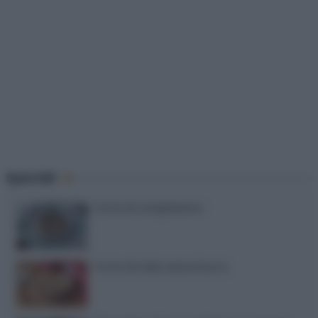
Speciali
Torte di compleanno
Torta di mele senza burro