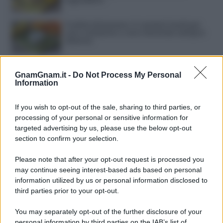
Frullati di banana: 4 varianti facili per
una colazione o una merenda sempre
diversa
Pasta al pomodoro: il grande classico
che non delude mai
GnamGnam.it -
Do Not Process My Personal
Information
Sbriciolata senza cottura: il dolce facile
If you wish to opt-out of the sale, sharing to third parties, or
che si prepara senza accendere il forno
processing of your personal or sensitive information for
targeted advertising by us, please use the below opt-out
section to confirm your selection.
Acquasale: il piatto fresco della
tradizione pronto in 10 minuti
Please note that after your opt-out request is processed you
may continue seeing interest-based ads based on personal
information utilized by us or personal information disclosed to
third parties prior to your opt-out.
You may separately opt-out of the further disclosure of your
personal information by third parties on the IAB’s list of