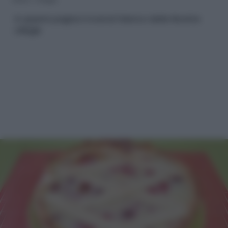
In questa pagina troverai l'elenco delle Ricette
ciliegie