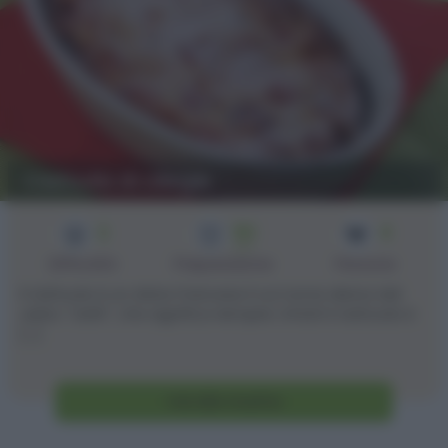
Clafoutis di ciliegie
2
50
4
min
Difficoltà
Preparazione
Persone
Il clafoutis è un dolce francese il cui nome deriva dal
verbo "clafir", che significa riempire. Infatti il clafoutis è
[...]
Vai alla ricetta