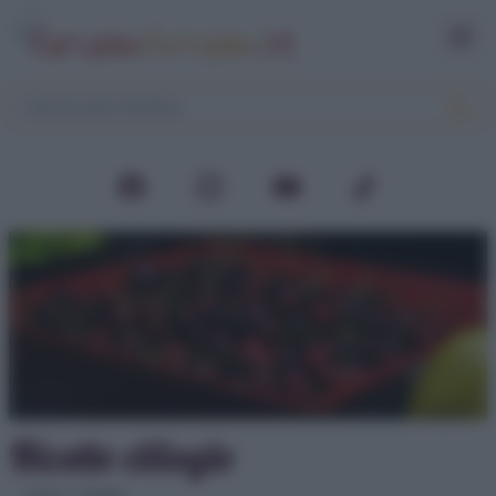
Ricette ciliegie
Home
>
Ciliegie