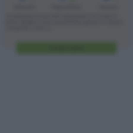
min
Difficoltà
Preparazione
Persone
La settimana scorsa dal fruttivendolo ho trovato le
prime ciliegie e come una bambina golosa ho dovuto
comprarle. :) Una [...]
Vai alla ricetta