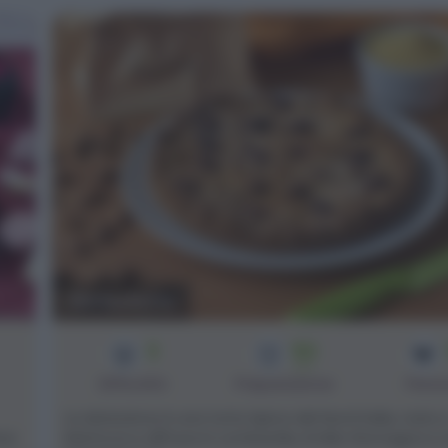
Sbrisolona
3
50
min
Difficoltà
Preparazione
Pers
La sbrisolona è una torta tipica del Nord Italia, nata 
ice
Mantova e diffusa in Lombardia, Emilia-Romagna e n