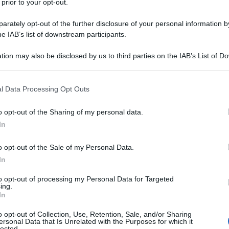
 prior to your opt-out.
Vai alla ricetta
rately opt-out of the further disclosure of your personal information by
he IAB’s list of downstream participants.
tion may also be disclosed by us to third parties on the IAB’s List of 
 that may further disclose it to other third parties.
 that this website/app uses one or more Google services and may gath
l Data Processing Opt Outs
including but not limited to your visit or usage behaviour. You may click 
 to Google and its third-party tags to use your data for below specifi
o opt-out of the Sharing of my personal data.
ogle consent section.
In
o opt-out of the Sale of my Personal Data.
In
to opt-out of processing my Personal Data for Targeted
ing.
In
o opt-out of Collection, Use, Retention, Sale, and/or Sharing
ersonal Data that Is Unrelated with the Purposes for which it
lected.