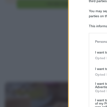
third parties
Vai alla ricetta
You may sepa
parties on t
This informa
Participants
Please note
Persona
information 
deny consent
I want t
in below Go
Opted 
I want t
Opted 
I want 
Advertis
Opted 
I want t
of my P
was col