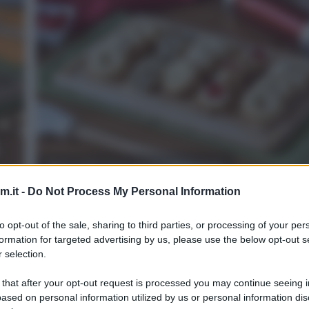
Biscotti con sparabiscotti
.it -
Do Not Process My Personal Information
3
50
min
Difficoltà
Preparazione
Pers
to opt-out of the sale, sharing to third parties, or processing of your per
formation for targeted advertising by us, please use the below opt-out s
La sparabiscotti è uno di quegli attrezzi da cucina ch
 selection.
s,
comprano in preda ad un raptus e che poi [...]
 that after your opt-out request is processed you may continue seeing i
ased on personal information utilized by us or personal information dis