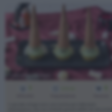
Cupcake strega
3
8
1h 30 min
Difficoltà
Preparazione
Persone
I cupcake strega sono una ricetta per Halloween
sfiziosissima, che non richiede grandi abilità da decoratr