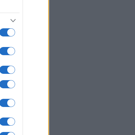
9
one
 gelato,
.]