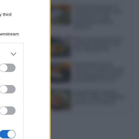
Frullati di banana: 4
varianti facili per una
 third
colazione o una
merenda sempre
diversa
Downstream
Pasta al pomodoro: il
grande classico che
non delude mai
er and store
to grant or
ed purposes
Sbriciolata senza
cottura: il dolce facile
che si prepara senza
accendere il forno
Acquasale: il piatto
fresco della tradizione
pronto in 10 minuti