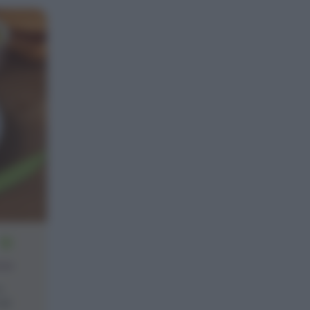
10
one
a
el