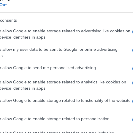
Out
consents
o allow Google to enable storage related to advertising like cookies on
evice identifiers in apps.
o allow my user data to be sent to Google for online advertising
Tazzine biscotto
s.
to allow Google to send me personalized advertising.
3
45
min
Difficoltà
Preparazione
Pers
o allow Google to enable storage related to analytics like cookies on
evice identifiers in apps.
Le tazzine biscotto sono un'idea sfiziosa per servire il
la mousse o anche solo il caffè, in maniera diversa [..
o allow Google to enable storage related to functionality of the website
o allow Google to enable storage related to personalization.
Vai alla ricetta
o allow Google to enable storage related to security, including