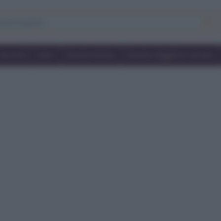
Secondi
Dolci
Ricette bimby
Ricette friggitrice ad aria