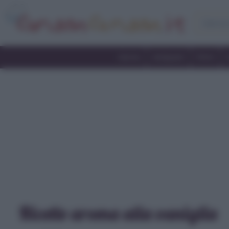
Home
Antipasti
Primi
Ricette aroma alla vaniglia