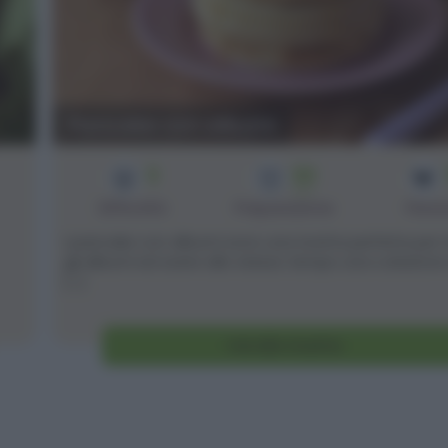
Pancake con albumi
3
30
min
Difficoltà
Preparazione
Pers
I pancake con albumi sono una ricetta perfetta per r
gli albumi ed avere allo stesso tempo una colazione
[...]
Vai alla ricetta