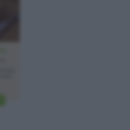
10
one
iciclare
 super