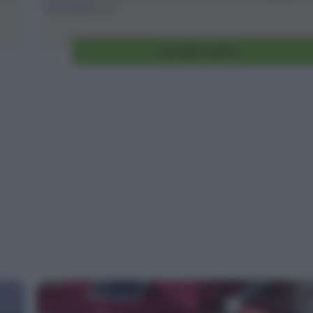
Veronese, [...]
Vai alla ricetta