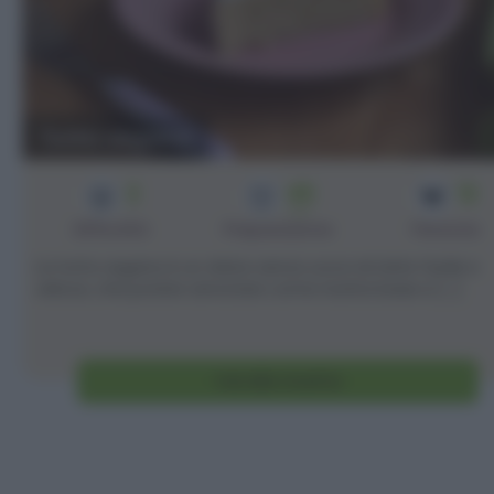
Torta vegana
2
45
12
min
Difficoltà
Preparazione
Persone
La torta vegana è un dolce senza uova nè latte facile e
veloce, che potete annotare come ricetta base e [...]
Vai alla ricetta