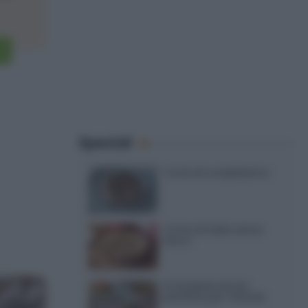
Speciali
Torte di compleanno
Torta di mele senza
burro
12 insalate di riso
perfette per l’estate