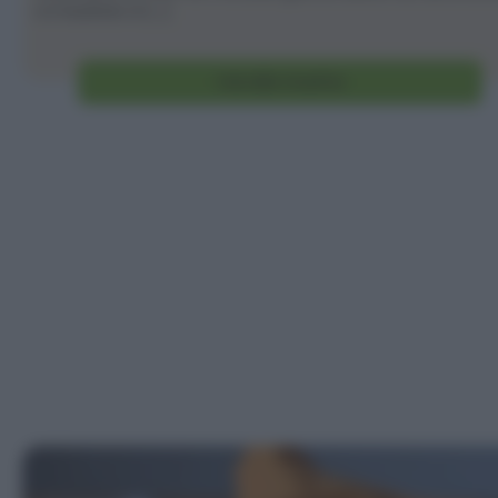
e il risultato è [...]
Vai alla ricetta