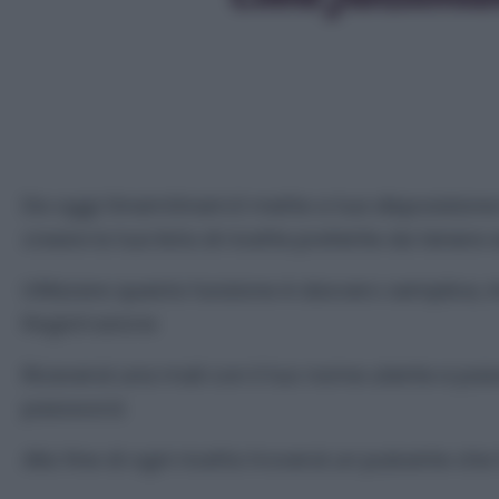
Da oggi GnamGnam.it mette a tua disposizione la
creare la tua lista di ricette preferite da tener
Utilizzare questa funzione è davvero semplice, 
Registrazione
Riceverai una mail con il tuo nome utente e pas
password.
Alla fine di ogni ricetta troverai un pulsante che t