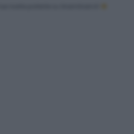
tue ricette preferite su GnamGnam.it!