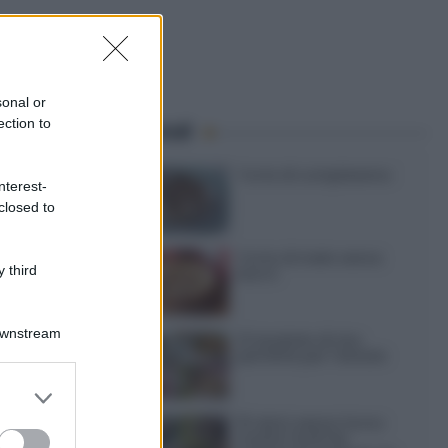
sonal or
ection to
Speciali
Torte di compleanno
nterest-
closed to
Torta di mele senza
 third
burro
Downstream
12 insalate di riso
perfette per l’estate
er and store
to grant or
15 dolci senza forno:
ed purposes
ricette facili da