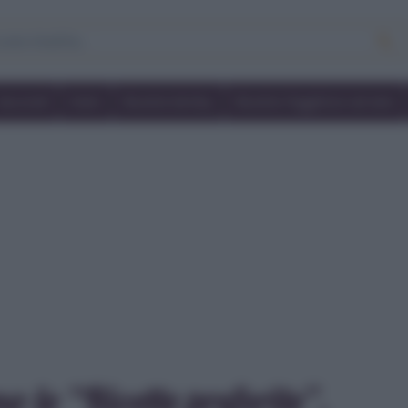
Secondi
Dolci
Ricette bimby
Ricette friggitrice ad aria
 le “Ricette preferite”.