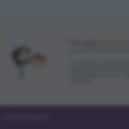
Le ricette di GnamGnam 
Le immagini e i testi pubblica
proprietà dell'autrice Elena 
legge sul diritto d'autore n. 
modifiche.
© 2022 gnamgnam.it