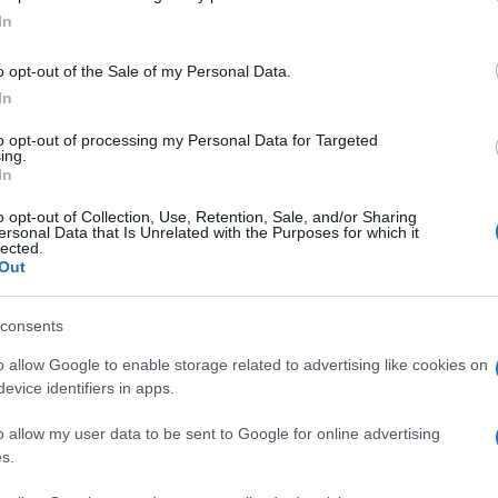
ogle consent section.
In
o opt-out of the Sale of my Personal Data.
In
to opt-out of processing my Personal Data for Targeted
ing.
In
o opt-out of Collection, Use, Retention, Sale, and/or Sharing
ersonal Data that Is Unrelated with the Purposes for which it
lected.
Out
ul pulsante con la stella nel menu a destra
consents
o allow Google to enable storage related to advertising like cookies on
evice identifiers in apps.
o allow my user data to be sent to Google for online advertising
s.