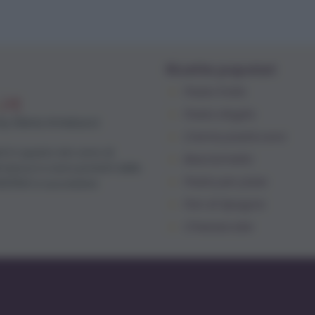
Ricette popolari
Pasta frolla
Pasta sfoglia
by Elena Amatucci
Crema pasticcera
ti in questo sito sono di
Besciamella
Amatucci e sono protetti dalla
Pasta per pizze
633/1941 e successive
Pan di Spagna
Cheesecake