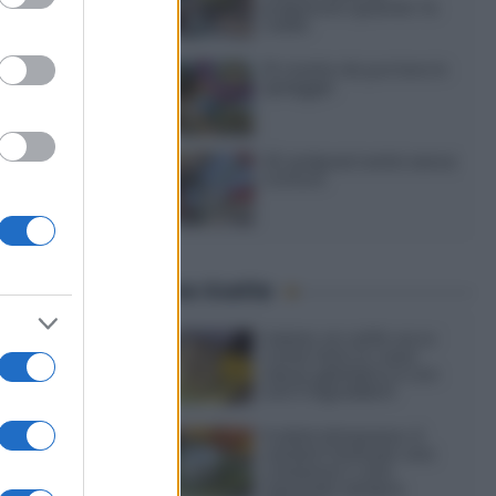
preparare quando fa
caldo
15 ricette da portare in
spiaggia
20 antipasti estivi senza
cottura
Ultime ricette
Gelato al caffè: ecco
come farlo in casa
senza gelatiera e con
soli 3 ingredienti
Frullati di banana: 4
varianti facili per una
colazione o una
merenda sempre