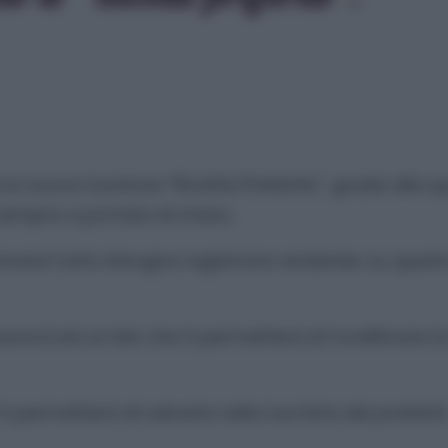
 nuova funzione “Ricette Preferite”, grazie alla q
e sempre a portata di mano.
innanzi tutto bisogna registrarsi andando su quest
sword ed un link che ti permetterà di modificare la
i permetterà di salvarla nella tua lista dei preferiti