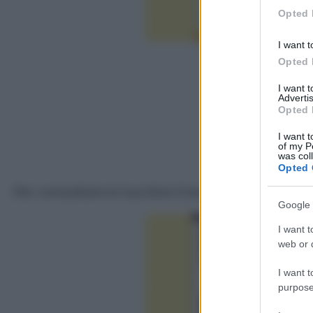
in below Go
Opted 
I want t
Opted 
I want 
Advertis
Opted 
I want t
of my P
was col
Opted 
Per consultare la tua lista ti basterà cliccare s
Google 
I want t
web or d
I want t
purpose