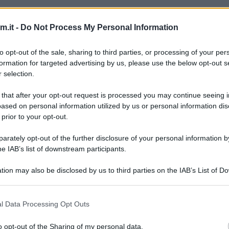
.it -
Do Not Process My Personal Information
to opt-out of the sale, sharing to third parties, or processing of your per
formation for targeted advertising by us, please use the below opt-out s
 selection.
 that after your opt-out request is processed you may continue seeing i
ased on personal information utilized by us or personal information dis
 prior to your opt-out.
rately opt-out of the further disclosure of your personal information by
he IAB’s list of downstream participants.
tion may also be disclosed by us to third parties on the IAB’s List of 
 that may further disclose it to other third parties.
 that this website/app uses one or more Google services and may gath
l Data Processing Opt Outs
including but not limited to your visit or usage behaviour. You may click 
 to Google and its third-party tags to use your data for below specifi
o opt-out of the Sharing of my personal data.