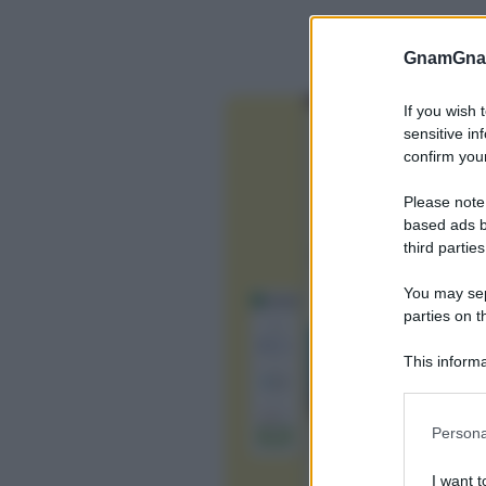
GnamGnam
If you wish 
sensitive in
confirm your
Please note
based ads b
third parties
You may sepa
parties on t
This informa
Participants
Please note
Persona
information 
deny consent
I want t