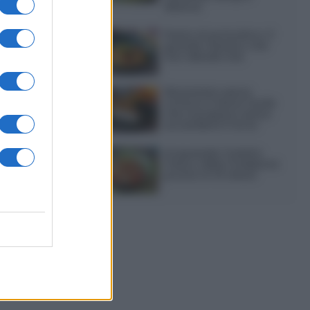
diversa
Pasta al pomodoro: il
grande classico che
non delude mai
Sbriciolata senza
cottura: il dolce facile
che si prepara senza
accendere il forno
Acquasale: il piatto
fresco della tradizione
pronto in 10 minuti